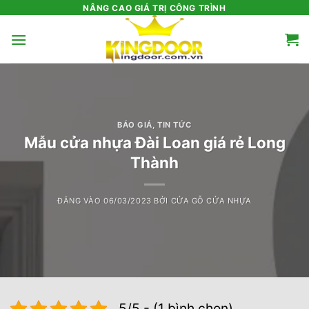
Bỏ
NÂNG CAO GIÁ TRỊ CÔNG TRÌNH
qua
nội
dung
BÁO GIÁ
,
TIN TỨC
Mẫu cửa nhựa Đài Loan giá rẻ Long
Thành
ĐĂNG VÀO
06/03/2023
BỞI
CỬA GỖ CỬA NHỰA
5/5 - (1 bình chọn)