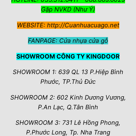
Gặp NVKD (Như Ý)
WEBSITE:
http://Cuanhuacuago.net
FANPAGE:
Cửa nhựa cửa gỗ
SHOWROOM CÔNG TY KINGDOOR
SHOWROOM 1: 639 QL 13 P.Hiệp Bình
Phước, TP.Thủ Đức
SHOWROOM 2: 602 Kinh Dương Vương,
P.An Lạc, Q.Tân Bình
SHOWROOM 3: 731 Lê Hồng Phong,
P.Phước Long, Tp. Nha Trang