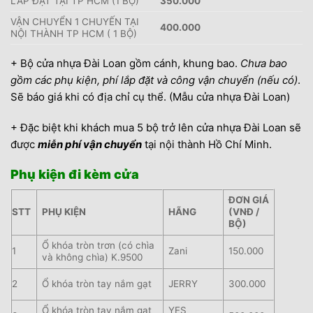
LẮP ĐẶT TẠI TP HCM (1 BỘ)
350.000
VẬN CHUYỂN 1 CHUYẾN TẠI
400.000
NỘI THÀNH TP HCM ( 1 BỘ)
+ Bộ cửa nhựa Đài Loan gồm cánh, khung bao.
Chưa bao
gồm các phụ kiện, phí lắp đặt và công vận chuyển (nếu có)
.
Sẽ báo giá khi có địa chỉ cụ thể. (Mẫu cửa nhựa Đài Loan)
+ Đặc biệt khi khách mua 5 bộ trở lên cửa nhựa Đài Loan sẽ
được
miễn phí vận chuyển
tại nội thành Hồ Chí Minh.
Phụ kiện đi kèm cửa
ĐƠN GIÁ
STT
PHỤ KIỆN
HÃNG
(VNĐ /
BỘ)
Ổ khóa tròn trơn (có chìa
1
Zani
150.000
và không chìa) K.9500
2
Ổ khóa tròn tay nắm gạt
JERRY
300.000
Ổ khóa tròn tay nắm gạt
YES