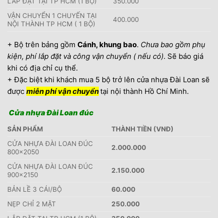
LẮP ĐẶT TẠI TP HCM (1 BỘ)
350.000
VẬN CHUYỂN 1 CHUYẾN TẠI
400.000
NỘI THÀNH TP HCM ( 1 BỘ)
+ Bộ trên bảng gồm
Cánh, khung bao
.
Chưa bao gồm phụ
kiện, phí lắp đặt và công vận chuyển ( nếu có)
. Sẽ báo giá
khi có địa chỉ cụ thể.
+ Đặc biệt khi khách mua 5 bộ trở lên cửa nhựa Đài Loan sẽ
được
miễn phí vận chuyển
tại nội thành Hồ Chí Minh.
Cửa nhựa Đài Loan đúc
SẢN PHẨM
THÀNH TIỀN (VNĐ)
CỬA NHỰA ĐÀI LOAN ĐÚC
2.000.000
800×2050
CỬA NHỰA ĐÀI LOAN ĐÚC
2.150.000
900×2150
BẢN LỀ 3 CÁI/BỘ
60.000
NẸP CHỈ 2 MẶT
250.000