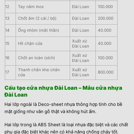
12
Tay nắm inox
Đài Loan
100.000
13
Chốt âm (2 cái / bộ)
Đài Loan
200.000
14
Ống nhòm (mắt thần)
Đài Loan
40.000
Xuất xứ
15
Hít chặn cửa
40.000
Đài Loan
Xuất xứ
16
Chốt an toàn (xích)
100.000
Đài Loan
Thanh chắn khe chân
Xuất xứ
17
800.000
cửa
Đài Loan
Cấu tạo cửa nhựa Đài Loan – Mẫu cửa nhựa
Đài Loan
Hai lớp ngoài là Deco-sheet nhựa thông hợp tính cho bề
mặt giống như vân gỗ thật và không hút ẩm.
Hai lớp trong là ABS Sheet là loại nhựa đặc biệt và các chất
phụ gia đặc biệt khác nên có khả năng chống cháy tốt.