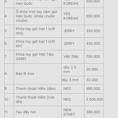
3
500.000
Hàn Quốc
KOREAN
Ổ khóa tròn tay nắm gạt
YES
4
Hàn Quốc (khóa chuồn
550.000
KOREAN
chuồn)
Khóa tay gạt loại 1 (cốt
5
JERRY
350.000
nhỏ)
Khóa tay gạt loại 1 (cốt
6
JERRY
450.000
lớn)
Khóa tay gạt Việt Tiệp
7
Việt Tiệp
750.000
04991
dày 2.5
20.000
mm
8
Bản lề inox
dày 3 mm
30.000
9
Thanh thoát hiểm (đơn)
NEO
990.000
Thanh thoát hiểm (cửa
10
NEO
2.500.000
đôi)
NEW
11
Tay đẩy hơi
380.000
START