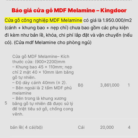
Báo giá cửa gỗ MDF Melamine – Kingdoor
Cửa gỗ công nghiệp MDF Melamine
có giá là 1.950.000/m2
(cánh + khung bao + nẹp chỉ) chưa bao gồm các phụ kiện
đi kèm như bản lề, khóa, chi phí lắp đặt và vận chuyển (nếu
có). (Cửa mdf Melamine cho phòng ngủ)
Cửa gỗ MDF Melamine– Kích
thước cửa: (900×2200)mm
– Khung bao 45 x 110mm; nẹp
chỉ 2 mặt 40 x 10mm làm bằng
gỗ tự nhiên.
– Độ dày cánh 40mm (± 2).
Bộ
3,861,000
1
– Bên ngoài là 2 tấm MDF phủ
melamine
– Bên trong là khung xương
5
bằng gỗ tự nhiên đã được sử lý
để triệt tiêu sớ gỗ, chống cong
vênh.
bản lề( 4 cái/bộ)
Cái
20,000
4