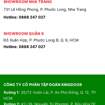
SHOWROOM NHA TRANG
731 Lê Hồng Phong, P. Phước Long, Nha Trang
Hotline: 0888 247 027
SHOWROOM QUẬN 9
Đỗ Xuân Hợp, P. Phước Long B, Q. 9, HCM
Hotline: 0888 247 027
CÔNG TY CỔ PHẦN TẬP ĐOÀN KINGDOOR
Xưởng 1:
35/T2 Vườn Lài, P. An Phú Đông, Q. 12, TP.
HCM
Xưởng 2:
K2-39, Nguyễn Tri Phương, P. Bửu Hòa,TP.