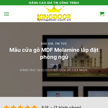
Bỏ
NÂNG CAO GIÁ TRỊ CÔNG TRÌNH
qua
nội
dung
BÁO GIÁ
,
TIN TỨC
Mẫu cửa gỗ MDF Melamine lắp đặt
phòng ngủ
ĐĂNG VÀO
14/02/2023
BỞI
CỬA GỖ CỬA NHỰA
5/5 - (1 bình chọn)