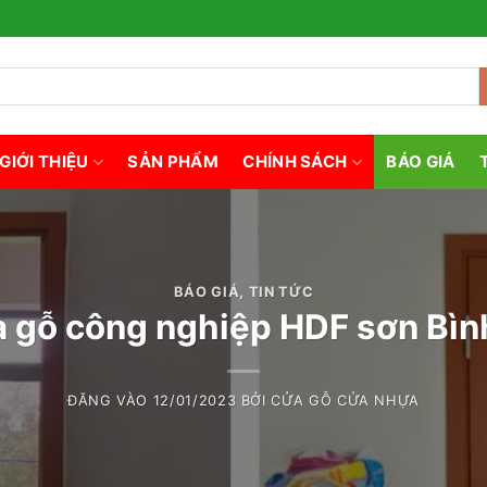
GIỚI THIỆU
SẢN PHẨM
CHÍNH SÁCH
BÁO GIÁ
BÁO GIÁ
,
TIN TỨC
 gỗ công nghiệp HDF sơn Bì
ĐĂNG VÀO
12/01/2023
BỞI
CỬA GỖ CỬA NHỰA