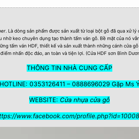
ber
. Là dòng sản phẩm được sản xuất từ loại bột gỗ đã qua xử lý 
au nhờ keo chuyên dụng tạo thành tấm ván gỗ. Bề mặt của nó vẫn
hững tấm ván HDF, thiết kế và sản xuất thành những cánh cửa gỗ 
iểm nhấn độc đáo, an toàn và tiện lợi. (Cửa HDF sơn Bình Dươ
THÔNG TIN NHÀ CUNG CẤP
HOTLINE: 0353126411 – 0888696029 Gặp Ms 
WEBSITE:
Cửa nhựa cửa gỗ
ttps://www.facebook.com/profile.php?id=100