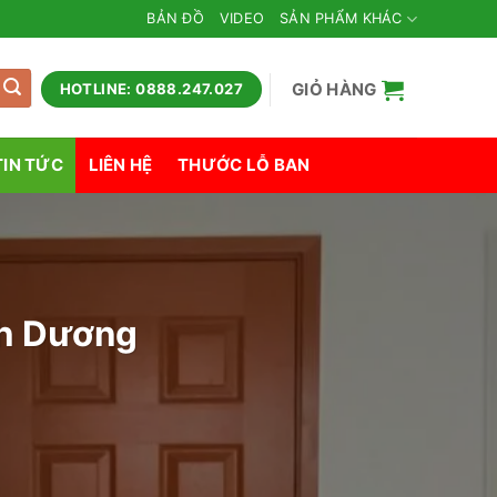
BẢN ĐỒ
VIDEO
SẢN PHẨM KHÁC
GIỎ HÀNG
HOTLINE: 0888.247.027
TIN TỨC
LIÊN HỆ
THƯỚC LỖ BAN
nh Dương