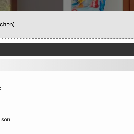
 chọn)
:
F sơn