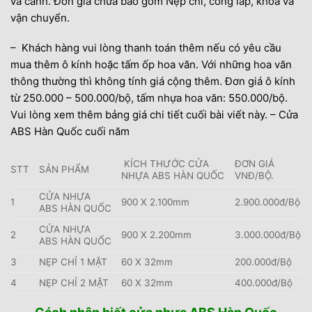
và cánh. Đơn giá chưa bao gồm Nẹp chỉ, công lắp, khóa và
vận chuyển.
– Khách hàng vui lòng thanh toán thêm nếu có yêu cầu
mua thêm ô kính hoặc tấm ốp hoa văn. Với những hoa văn
thông thường thì không tính giá cộng thêm. Đơn giá ô kính
từ 250.000 – 500.000/bộ, tấm nhựa hoa văn: 550.000/bộ.
Vui lòng xem thêm bảng giá chi tiết cuối bài viết này. – Cửa
ABS Hàn Quốc cuối năm
KÍCH THƯỚC CỬA
ĐƠN GIÁ
STT
SẢN PHẨM
NHỰA ABS HÀN QUỐC
VNĐ/BỘ.
CỬA NHỰA
1
900 X 2.100mm
2.900.000đ/Bộ
ABS HÀN QUỐC
CỬA NHỰA
2
900 X 2.200mm
3.000.000đ/Bộ
ABS HÀN QUỐC
3
NẸP CHỈ 1 MẶT
60 X 32mm
200.000đ/Bộ
4
NẸP CHỈ 2 MẶT
60 X 32mm
400.000đ/Bộ