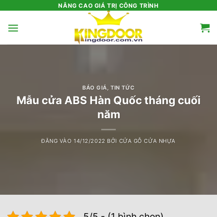
Bỏ
NÂNG CAO GIÁ TRỊ CÔNG TRÌNH
qua
nội
dung
BÁO GIÁ
,
TIN TỨC
Mẫu cửa ABS Hàn Quốc tháng cuối
năm
ĐĂNG VÀO
14/12/2022
BỞI
CỬA GỖ CỬA NHỰA
5/5 - (1 bình chọn)