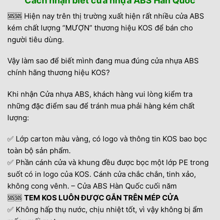
Cách nhận biết cửa nhựa ABS Hàn Quốc
🆘🆘 Hiện nay trên thị trường xuất hiện rất nhiều cửa ABS
kém chất lượng “MƯỢN” thương hiệu KOS để bán cho
người tiêu dùng.
Vậy làm sao để biết mình đang mua đúng cửa nhựa ABS
chính hãng thương hiệu KOS?
Khi nhận Cửa nhựa ABS, khách hàng vui lòng kiểm tra
những đặc điểm sau để tránh mua phải hàng kém chất
lượng:
✅ Lớp carton màu vàng, có logo và thông tin KOS bao bọc
toàn bộ sản phẩm.
✅ Phần cánh cửa và khung đều được bọc một lớp PE trong
suốt có in logo của KOS. Cánh cửa chắc chắn, tinh xảo,
không cong vênh. – Cửa ABS Hàn Quốc cuối năm
🆘🆘
TEM KOS LUÔN ĐƯỢC GẮN TRÊN MÉP CỬA
✅ Không hấp thụ nước, chịu nhiệt tốt, vì vậy không bị ẩm