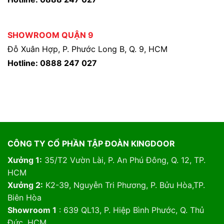
SHOWROOM QUẬN 9
Đỗ Xuân Hợp, P. Phước Long B, Q. 9, HCM
Hotline: 0888 247 027
CÔNG TY CỔ PHẦN TẬP ĐOÀN KINGDOOR
Xưởng 1:
35/T2 Vườn Lài, P. An Phú Đông, Q. 12, TP.
HCM
Xưởng 2:
K2-39, Nguyễn Tri Phương, P. Bửu Hòa,TP.
Biên Hòa
Showroom 1
: 639 QL13, P. Hiệp Bình Phước, Q. Thủ
Đức, HCM