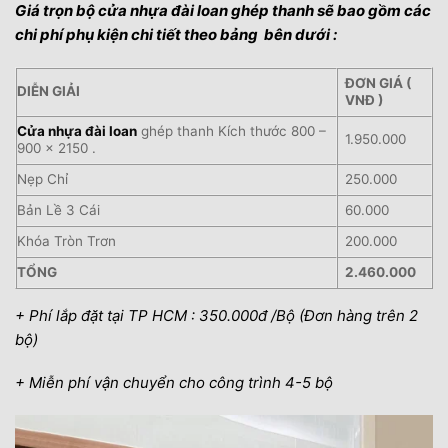
Giá trọn bộ cửa nhựa đài loan ghép thanh sẽ bao gồm các
chi phí phụ kiện chi tiết theo bảng bên dưới :
ĐƠN GIÁ (
DIỄN GIẢI
VNĐ )
Cửa nhựa đài loan
ghép thanh Kích thước 800 –
1.950.000
900 x 2150 .
Nẹp Chỉ
250.000
Bản Lề 3 Cái
60.000
Khóa Tròn Trơn
200.000
TỔNG
2.460.000
+ Phí lắp đặt tại TP HCM : 350.000đ /Bộ (Đơn hàng trên 2
bộ)
+ Miễn phí vận chuyển cho công trình 4-5 bộ