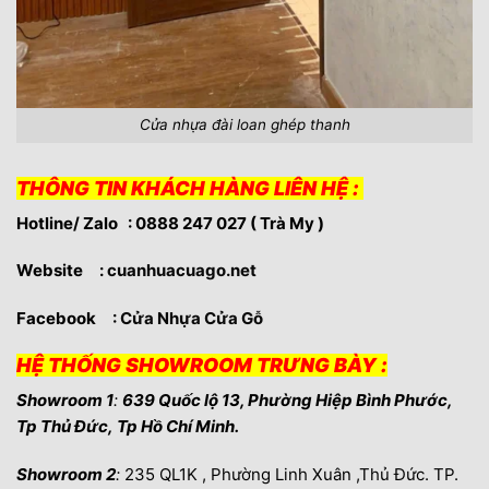
Cửa nhựa đài loan ghép thanh
THÔNG TIN KHÁCH HÀNG LIÊN HỆ :
Hotline/ Zalo : 0888 247 027 ( Trà My )
Website :
cuanhuacuago.net
Facebook :
Cửa Nhựa Cửa Gỗ
HỆ THỐNG SHOWROOM TRƯNG BÀY :
Showroom 1
:
639 Quốc lộ 13, Phường Hiệp Bình Phước,
Tp Thủ Đức, Tp Hồ Chí Minh.
Showroom 2
:
235 QL1K , Phường Linh Xuân ,Thủ Đức. TP.