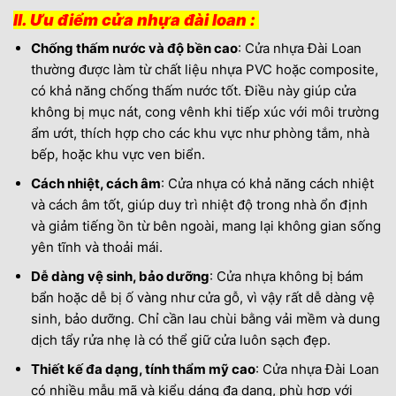
II. Ưu điểm cửa nhựa đài loan :
Chống thấm nước và độ bền cao
: Cửa nhựa Đài Loan
thường được làm từ chất liệu nhựa PVC hoặc composite,
có khả năng chống thấm nước tốt. Điều này giúp cửa
không bị mục nát, cong vênh khi tiếp xúc với môi trường
ẩm ướt, thích hợp cho các khu vực như phòng tắm, nhà
bếp, hoặc khu vực ven biển.
Cách nhiệt, cách âm
: Cửa nhựa có khả năng cách nhiệt
và cách âm tốt, giúp duy trì nhiệt độ trong nhà ổn định
và giảm tiếng ồn từ bên ngoài, mang lại không gian sống
yên tĩnh và thoải mái.
Dễ dàng vệ sinh, bảo dưỡng
: Cửa nhựa không bị bám
bẩn hoặc dễ bị ố vàng như cửa gỗ, vì vậy rất dễ dàng vệ
sinh, bảo dưỡng. Chỉ cần lau chùi bằng vải mềm và dung
dịch tẩy rửa nhẹ là có thể giữ cửa luôn sạch đẹp.
Thiết kế đa dạng, tính thẩm mỹ cao
: Cửa nhựa Đài Loan
có nhiều mẫu mã và kiểu dáng đa dạng, phù hợp với