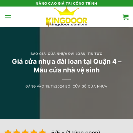
Bỏ
NÂNG CAO GIÁ TRỊ CÔNG TRÌNH
qua
nội
dung
BÁO GIÁ
,
CỬA NHỰA ĐÀI LOAN
,
TIN TỨC
Giá cửa nhựa đài loan tại Quận 4 –
Mẫu cửa nhà vệ sinh
ĐĂNG VÀO
19/11/2024
BỞI
CỬA GỖ CỬA NHỰA
5/5 - (1 bình chọn)