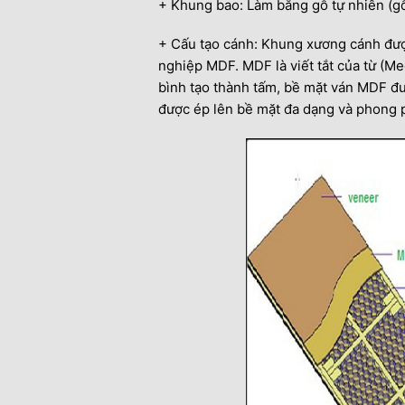
+ Khung bao: Làm bằng gỗ tự nhiên (g
+ Cấu tạo cánh: Khung xương cánh đượ
nghiệp MDF. MDF là viết tắt của từ (Me
bình tạo thành tấm, bề mặt ván MDF đượ
được ép lên bề mặt đa dạng và phong p