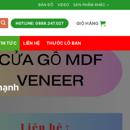
BẢN ĐỒ
VIDEO
SẢN PHẨM KHÁC
GIỎ HÀNG
HOTLINE: 0888.247.027
TIN TỨC
LIÊN HỆ
THƯỚC LỖ BAN
Thạnh