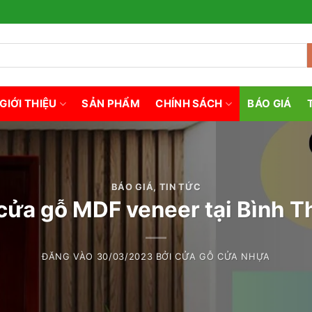
GIỚI THIỆU
SẢN PHẨM
CHÍNH SÁCH
BÁO GIÁ
BÁO GIÁ
,
TIN TỨC
cửa gỗ MDF veneer tại Bình 
ĐĂNG VÀO
30/03/2023
BỞI
CỬA GỖ CỬA NHỰA