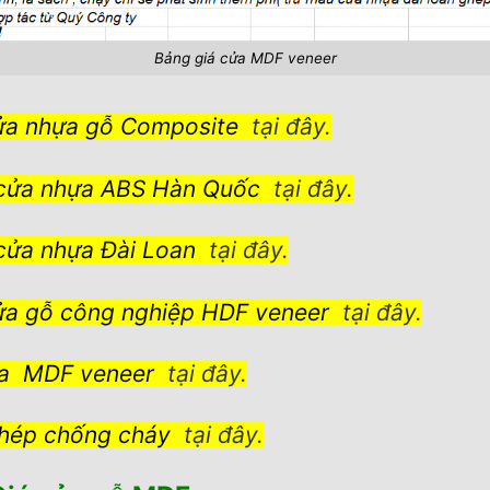
Bảng giá cửa MDF veneer
ửa nhựa gỗ Composite
tại đây.
cửa nhựa ABS Hàn Quốc
tại đây.
cửa nhựa Đài Loan
tại đây.
ửa gỗ công nghiệp HDF veneer
tại đây.
a MDF veneer
tại đây.
hép chống cháy
tại đây.