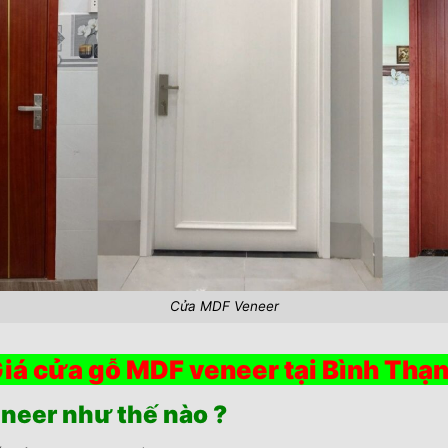
Cửa MDF Veneer
iá cửa gỗ MDF veneer tại Bình Thạ
neer như thế nào ?