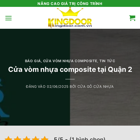
Bỏ
NÂNG CAO GIÁ TRỊ CÔNG TRÌNH
qua
nội
dung
BÁO GIÁ
,
CỬA VÒM NHỰA COMPOSITE
,
TIN TỨC
Cửa vòm nhựa composite tại Quận 2
ĐĂNG VÀO
02/06/2025
BỞI
CỬA GỖ CỬA NHỰA
5/5 - (1 bình chọn)