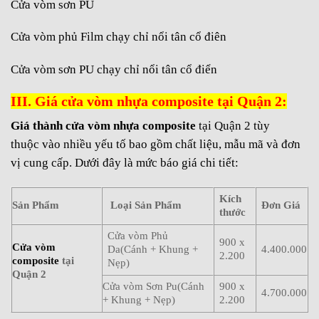
Cửa vòm sơn PU
Cửa vòm phủ Film chạy chỉ nổi tân cổ điên
Cửa vòm sơn PU chạy chỉ nổi tân cổ điển
III. Giá cửa vòm nhựa composite tại Quận 2:
Giá thành cửa vòm nhựa composite
tại Quận 2 tùy
thuộc
vào nhiều yếu tố
bao gồm
chất liệu
,
mẫu mã
và đơn
vị cung cấp. Dưới đây là
mức
báo giá
chi tiết
:
Kích
Sản Phẩm
Loại Sản Phẩm
Đơn Giá
thước
Cửa vòm Phủ
900 x
Cửa vòm
Da(Cánh + Khung +
4.400.000
2.200
composite
tại
Nẹp)
Quận 2
Cửa vòm Sơn Pu(Cánh
900 x
4.700.000
+ Khung + Nẹp)
2.200