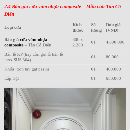
2.4 Báo giá cửa vòm nhựa composite – Mẫu cửa Tân Cổ
Điển
Kích
Số
Đơn giá
Loại cửa
thước
lượng
(VNĐ)
Báo giá
cửa vòm nhựa
800 x
01
4.800.000
composite
– Tân Cổ Điển
2.200
Bản lề KP (hay còn gọi là bản lề
01
80.000
inox SUS 304)
Khóa tròn tay gạt pasini
01
400.000
Lắp Đặt
01
650.000