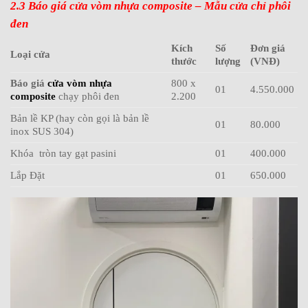
2.3 Báo giá cửa vòm nhựa composite – Mẫu cửa chỉ phôi
đen
Kích
Số
Đơn giá
Loại cửa
thước
lượng
(VNĐ)
Báo giá
cửa vòm nhựa
800 x
01
4.550.000
composite
chạy phôi đen
2.200
Bản lề KP (hay còn gọi là bản lề
01
80.000
inox SUS 304)
Khóa tròn tay gạt pasini
01
400.000
Lắp Đặt
01
650.000