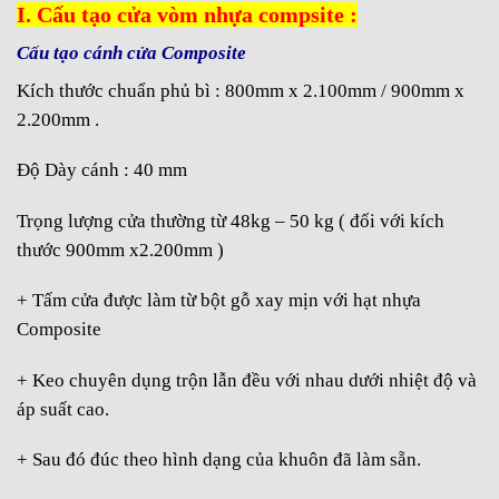
composite tại Quận 2 :
I. Cấu tạo cửa vòm nhựa compsite :
5. Bước 1: Nối liền khung với nhau
Cấu tạo cánh cửa Composite
6. Bước 2: Cố định khung và vòm cửa
Kích thước chuẩn phủ bì : 800mm x 2.100mm / 900mm x
7. Bước 3: Gắn ổ khóa vào cửa
2.200mm .
8. Bước 4: Đục lỗ yếm khóa
Độ Dày cánh : 40 mm
9. Bước 5: Đóng nẹp
Trọng lượng cửa thường từ 48kg – 50 kg ( đối với kích
10. Bước 6: Hoàn thiện và bàn giao
thước 900mm x2.200mm )
11. Một số thông tin liên hệ :
+ Tấm cửa được làm từ bột gỗ xay mịn với hạt nhựa
12. HỆ THỐNG SHOWROOM TRƯNG BÀY :
Composite
+ Keo chuyên dụng trộn lẫn đều với nhau dưới nhiệt độ và
áp suất cao.
+ Sau đó đúc theo hình dạng của khuôn đã làm sẵn.