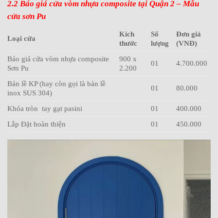
2.2 Báo giá cửa vòm nhựa composite tại Quận 2 – Mẫu
cửa sơn Pu
Kích
Số
Đơn giá
Loại cửa
thước
lượng
(VNĐ)
Báo giá cửa vòm nhựa composite
900 x
01
4.700.000
Sơn Pu
2.200
Bản lề KP (hay còn gọi là bản lề
01
80.000
inox SUS 304)
Khóa tròn tay gạt pasini
01
400.000
Lắp Đặt hoàn thiện
01
450.000