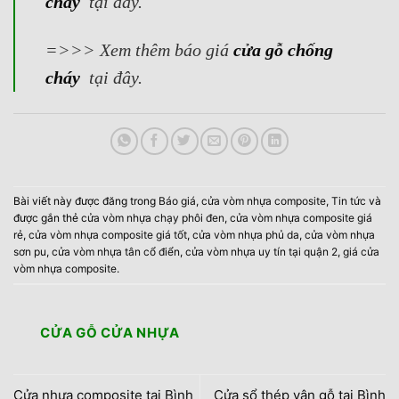
cháy
tại đây.
=>>> Xem thêm báo giá
cửa gỗ chống
cháy
tại đây.
Bài viết này được đăng trong
Báo giá
,
cửa vòm nhựa composite
,
Tin tức
và
được gắn thẻ
cửa vòm nhựa chạy phôi đen
,
cửa vòm nhựa composite giá
rẻ
,
cửa vòm nhựa composite giá tốt
,
cửa vòm nhựa phủ da
,
cửa vòm nhựa
sơn pu
,
cửa vòm nhựa tân cổ điển
,
cửa vòm nhựa uy tín tại quận 2
,
giá cửa
vòm nhựa composite
.
CỬA GỖ CỬA NHỰA
Cửa nhựa composite tại Bình
Cửa sổ thép vân gỗ tại Bình