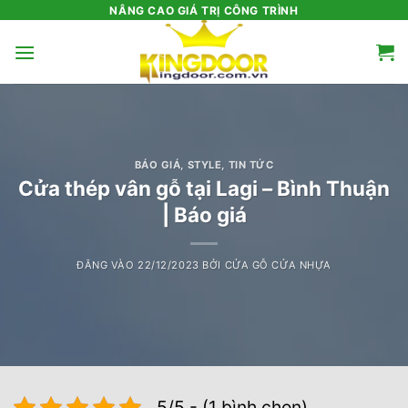
Bỏ
NÂNG CAO GIÁ TRỊ CÔNG TRÌNH
qua
nội
dung
BÁO GIÁ
,
STYLE
,
TIN TỨC
Cửa thép vân gỗ tại Lagi – Bình Thuận
| Báo giá
ĐĂNG VÀO
22/12/2023
BỞI
CỬA GỖ CỬA NHỰA
5/5 - (1 bình chọn)