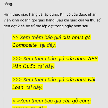
hàng.
Hình thức giao hàng và lắp dựng: Khi có cửa được nhân
viên kinh doanh gọi giao hàng. Sau khi giao cửa và thu số
tiền đợt 2 sẽ bố trí thợ lắp đặt trong ngày hôm sau.
>> Xem thêm báo giá
cửa nhựa gỗ
Composite
tại đây.
>>> Xem thêm báo giá
cửa nhựa ABS
Hàn Quốc
tại đây.
>>> Xem thêm báo giá
cửa nhựa Đài
Loan
tại đây.
> >Xem thêm báo giá
cửa gỗ công