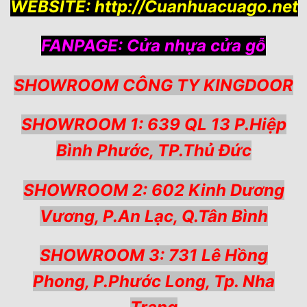
WEBSITE:
http://Cuanhuacuago.net
FANPAGE:
Cửa nhựa cửa gỗ
SHOWROOM CÔNG TY KINGDOOR
SHOWROOM 1: 639 QL 13 P.Hiệp
Bình Phước, TP.Thủ Đức
SHOWROOM 2: 602 Kinh Dương
Vương, P.An Lạc, Q.Tân Bình
SHOWROOM 3: 731 Lê Hồng
Phong, P.Phước Long, Tp. Nha