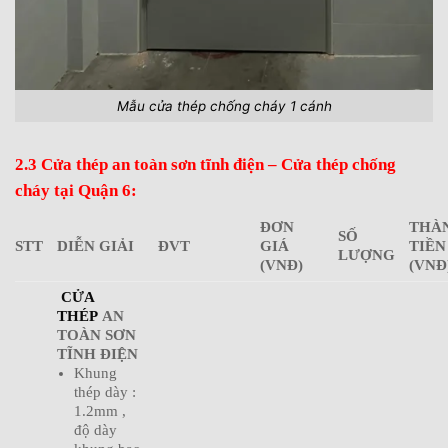
Mẫu cửa thép chống cháy 1 cánh
2.3 Cửa thép an toàn sơn tĩnh điện – Cửa thép chống
cháy tại Quận 6:
ĐƠN
THÀ
SỐ
STT
DIỄN GIẢI
ĐVT
GIÁ
TIỀN
LƯỢNG
(VNĐ)
(VNĐ
CỬA
THÉP
AN
TOÀN SƠN
TĨNH ĐIỆN
Khung
thép dày :
1.2mm ,
độ dày