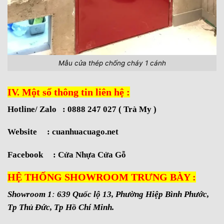
Mẫu cửa thép chống cháy 1 cánh
IV. Một số thông tin liên hệ :
Hotline/ Zalo : 0888 247 027 ( Trà My )
Website :
cuanhuacuago.net
Facebook :
Cửa Nhựa Cửa Gỗ
HỆ THỐNG SHOWROOM TRƯNG BÀY :
Showroom 1
:
639 Quốc lộ 13, Phường Hiệp Bình Phước,
Tp Thủ Đức, Tp Hồ Chí Minh.