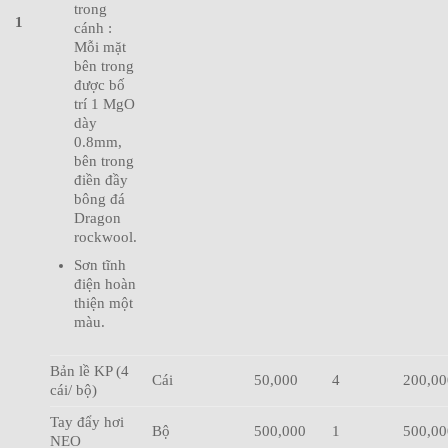
trong
1
cánh :
Mỗi mặt
bên trong
được bố
trí 1 MgO
dày
0.8mm,
bên trong
điền đầy
bông đá
Dragon
rockwool.
Sơn tĩnh
điện hoàn
thiện một
màu.
Bản lề KP (4
Cái
50,000
4
200,00
cái/ bộ)
Tay đẩy hơi
Bộ
500,000
1
500,00
NEO