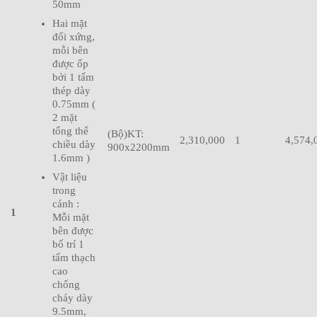
50mm
Hai mặt
đối xứng,
mỗi bên
được ốp
bởi 1 tấm
thép dày
0.75mm (
2 mặt
tổng thể
(Bộ)KT:
2,310,000
1
4,574,
chiều dày
900x2200mm
1.6mm )
Vật liệu
trong
cánh :
1
Mỗi mặt
bên được
bố trí 1
tấm thạch
cao
chống
cháy dày
9.5mm,