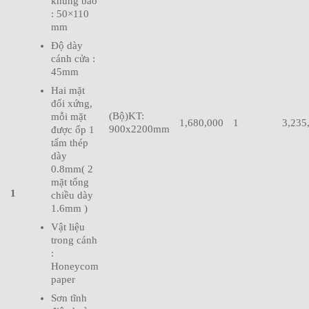
khung bao
: 50×110
mm
Độ dày
cánh cửa :
45mm
Hai mặt
đối xứng,
(Bộ)KT:
mỗi mặt
1,680,000
1
3,235
900x2200mm
được ốp 1
tấm thép
dày
0.8mm( 2
mặt tổng
1
chiều dày
1.6mm )
Vật liệu
trong cánh
:
Honeycom
paper
Sơn tĩnh