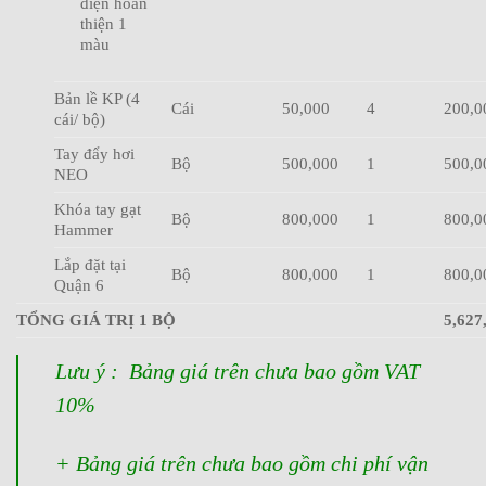
điện hoàn
thiện 1
màu
Bản lề KP (4
Cái
50,000
4
200,0
cái/ bộ)
Tay đẩy hơi
Bộ
500,000
1
500,0
NEO
Khóa tay gạt
Bộ
800,000
1
800,0
Hammer
Lắp đặt tại
Bộ
800,000
1
800,0
Quận 6
TỔNG GIÁ TRỊ 1 BỘ
5,627
Lưu ý : Bảng giá trên chưa bao gồm VAT
10%
+ Bảng giá trên chưa bao gồm chi phí vận