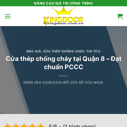
Bỏ
NÂNG CAO GIÁ TRỊ CÔNG TRÌNH
qua
nội
dung
BÁO GIÁ
,
CỬA THÉP CHỐNG CHÁY
,
TIN TỨC
Cửa thép chống cháy tại Quận 8 – Đạt
chuẩn PCCC
ĐĂNG VÀO
02/05/2025
BỞI
CỬA GỖ CỬA NHỰA
5/5 - (1 bình chọn)