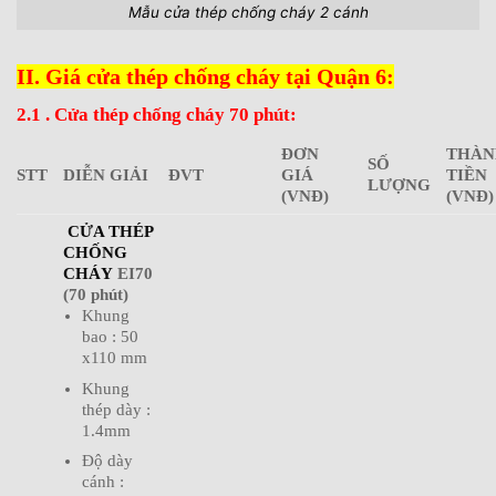
Mẫu cửa thép chống cháy 2 cánh
II. Giá cửa thép chống cháy tại Quận 6:
2.1 . Cửa thép chống cháy 70 phút:
ĐƠN
THÀN
SỐ
STT
DIỄN GIẢI
ĐVT
GIÁ
TIỀN
LƯỢNG
(VNĐ)
(VNĐ)
CỬA THÉP
CHỐNG
CHÁY
EI70
(70 phút)
Khung
bao : 50
x110 mm
Khung
thép dày :
1.4mm
Độ dày
cánh :