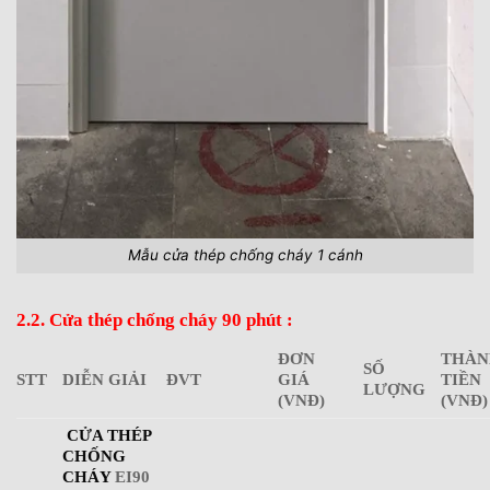
Mẫu cửa thép chống cháy 1 cánh
2.2. Cửa thép chống cháy 90 phút :
ĐƠN
THÀN
SỐ
STT
DIỄN GIẢI
ĐVT
GIÁ
TIỀN
LƯỢNG
(VNĐ)
(VNĐ)
CỬA THÉP
CHỐNG
CHÁY
EI90