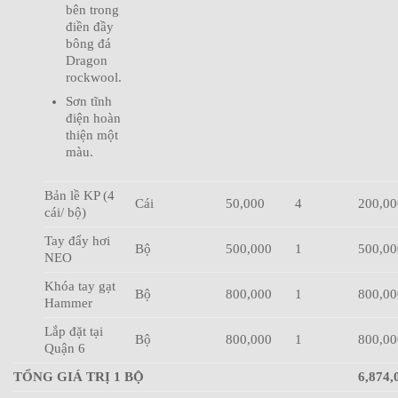
bên trong
điền đầy
bông đá
Dragon
rockwool.
Sơn tĩnh
điện hoàn
thiện một
màu.
Bản lề KP (4
Cái
50,000
4
200,00
cái/ bộ)
Tay đẩy hơi
Bộ
500,000
1
500,00
NEO
Khóa tay gạt
Bộ
800,000
1
800,00
Hammer
Lắp đặt tại
Bộ
800,000
1
800,00
Quận 6
TỔNG GIÁ TRỊ 1 BỘ
6,874,