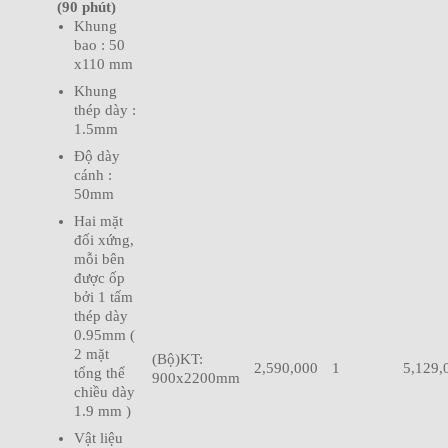
(90 phút)
Khung
bao : 50
x110 mm
Khung
thép dày :
1.5mm
Độ dày
cánh :
50mm
Hai mặt
đối xứng,
mỗi bên
được ốp
bởi 1 tấm
thép dày
0.95mm (
2 mặt
(Bộ)KT:
2,590,000
1
5,129,
tổng thể
900x2200mm
chiều dày
1.9 mm )
Vật liệu