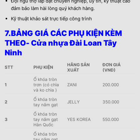
Đội ngũ thợ lắp đặt chuyên nghiệp, uy tín, kỹ thuật cao
đảm bảo làm hài lòng quý khách hàng.
Kỹ thuật khảo sát trực tiếp công trình
7.BẢNG GIÁ CÁC PHỤ KIỆN KÈM
THEO- Cửa nhựa Đài Loan Tây
Ninh
HÃNG SẢN
ĐƠN GIÁ
STT
PHỤ KIỆN
XUẤT
(VNĐ)
Ổ khóa tròn
1
trơn (có chìa
ZANI
200.000
và ko chìa )
Ổ khóa tròn
2
JELLY
350.000
tay nắm gạt
Ổ khóa tròn
3
tay nắm gạt
YES KOREA
550.000
Hàn Quốc
Ổ khóa tròn
tay nắm gạt