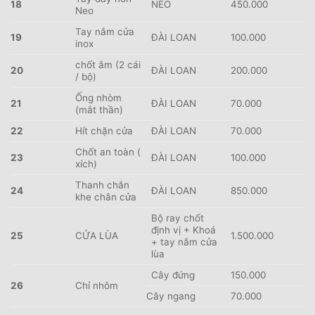
18
NEO
450.000
Neo
Tay nắm cửa
19
ĐÀI LOAN
100.000
inox
chốt âm (2 cái
20
ĐÀI LOAN
200.000
/ bộ)
Ống nhòm
21
ĐÀI LOAN
70.000
(mắt thần)
22
Hít chặn cửa
ĐÀI LOAN
70.000
Chốt an toàn (
23
ĐÀI LOAN
100.000
xích)
Thanh chắn
24
ĐÀI LOAN
850.000
khe chân cửa
Bộ ray chốt
định vị + Khoá
25
CỬA LÙA
1.500.000
+ tay nắm cửa
lùa
Cây đứng
150.000
26
Chỉ nhôm
Cây ngang
70.000