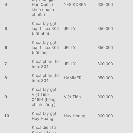
4
H
àn Quốc (
YES KOREA
600.000
khoá chuồn
chuồn)
Khóa tay gạt
5
loại 1 inox 304
JELLY
550.000
(cốt nhỏ)
Khóa tay gạt
6
loại 1 inox 304
JELLY
650.000
(cốt lớn)
Khoá phân thể
7
JELLY
800.000
Inox 304
Khoá phân thể
8
HAMMER
950.000
Inox 304
Khoá tay gạt
Việt Tiệp
9
Việt Tiệp
900.000
04991 (hàng
chính hãng )
Khoá tay gạt
10
Huy Hoàng
900.000
Huy Hoàng
Khoá điện tử
Kaimi sd cho