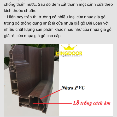
Sau khi thợ lắp dựng hoàn thiện xong cho
chống thấm nước. Sau đó đem cắt thành một cánh cửa theo
quý khách, quý khách đã ok rồi thì thanh
kích thước chuẩn.
toán 20 % còn lại cho thợ lắp dựng bằng tiền
– Hiện nay trên thị trường có nhiều loại cửa nhựa giả gỗ
mặt hoặc chuyển khoản.
trong đó thông dụng nhất là cửa nhựa giả gỗ Đài Loan với
nhiều chất lượng sản phẩm khác nhau như cửa nhựa giả gỗ
7.2. Chi phí vận chuyển
giá rẻ, cửa nhựa giả gỗ cao cấp.
7.3. Chi Phí lắp đặt
8. 9.Tin tức sản phẩm khách hàng có tham khảo
thêm sản phẩm – Cửa nhựa Đài Loan Tây Ninh
9. >>> Mời quý khách hàng xem thêm: Cửa
nhựa giả vân gỗ Composite tại Biên Hòa Đồng
Nai
9.1. Thông tin liên hệ và giải đáp thắc mắc sản
phẩm:
10. SHOWROOM CÔNG TY KINGDOOR