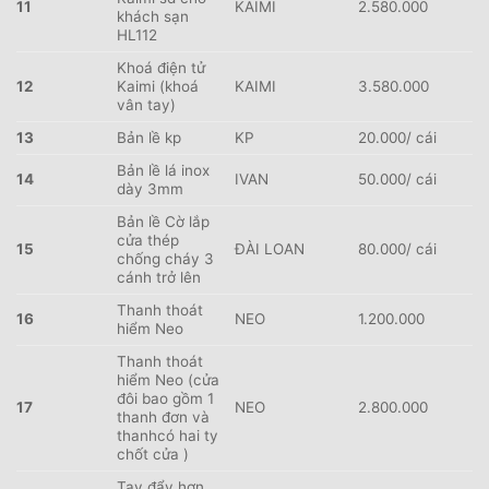
11
KAIMI
2.580.000
khách sạn
HL112
Khoá điện tử
12
Kaimi (khoá
KAIMI
3.580.000
vân tay)
13
Bản lề kp
KP
20.000/ cái
Bản lề lá inox
14
IVAN
50.000/ cái
dày 3mm
Bản lề Cờ lắp
cửa thép
15
ĐÀI LOAN
80.000/ cái
chống cháy 3
cánh trở lên
Thanh thoát
16
NEO
1.200.000
hiểm Neo
Thanh thoát
hiểm Neo (cửa
đôi bao gồm 1
17
NEO
2.800.000
thanh đơn và
thanhcó hai ty
chốt cửa )
Tay đẩy hơn