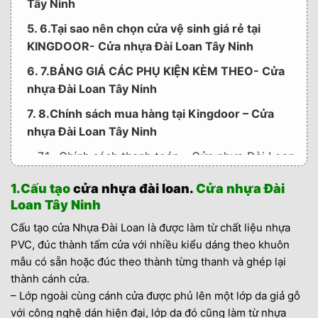
Tây Ninh
5. 6.Tại sao nên chọn cửa vệ sinh giá rẻ tại
KINGDOOR- Cửa nhựa Đài Loan Tây Ninh
6. 7.BẢNG GIÁ CÁC PHỤ KIỆN KÈM THEO- Cửa
nhựa Đài Loan Tây Ninh
7. 8.Chính sách mua hàng tại Kingdoor – Cửa
nhựa Đài Loan Tây Ninh
7.1. Chính sách thanh toán – Cửa nhựa Đài Loan
Tây Ninh
1.Cấu tạo
cửa nhựa đài loan.
Cửa nhựa Đài
7.1.1. -Quy Trình Thanh toán chia làm 3 đợt : •
Loan Tây Ninh
Đợt 1 : Quý khách đặt cọc 40% đơn hàng để
Cấu tạo cửa Nhựa Đài Loan là được làm từ chất liệu nhựa
kế toán xác nhận và triển khai sản xuất hàng
PVC, đúc thành tấm cửa với nhiều kiểu dáng theo khuôn
cho quý khách. • Đợt 2 : Sau khi cửa được
mẫu có sẵn hoặc đúc theo thành từng thanh và ghép lại
giao tới nhà cho quý khách thì quý khách
thành cánh cửa.
thanh toán 40% để kế toán bố trí thợ hôm
– Lớp ngoài cùng cánh cửa được phủ lên một lớp da giả gỗ
sau xuống lắp dựng cho quý khách. • Đợt 3 :
với công nghệ dán hiện đại, lớp da đó cũng làm từ nhựa