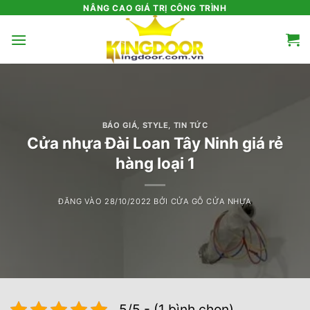
Bỏ
NÂNG CAO GIÁ TRỊ CÔNG TRÌNH
qua
nội
dung
BÁO GIÁ
,
STYLE
,
TIN TỨC
Cửa nhựa Đài Loan Tây Ninh giá rẻ
hàng loại 1
ĐĂNG VÀO
28/10/2022
BỞI
CỬA GỖ CỬA NHỰA
5/5 - (1 bình chọn)