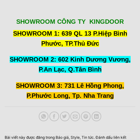
SHOWROOM CÔNG TY KINGDOOR
SHOWROOM 1: 639 QL 13 P.Hiệp Bình
Phước, TP.Thủ Đức
SHOWROOM 2: 602 Kinh Dương Vương,
P.An Lạc, Q.Tân Bình
SHOWROOM 3: 731 Lê Hồng Phong,
P.Phước Long, Tp. Nha Trang
Bài viết này được đăng trong
Báo giá
,
Style
,
Tin tức
. Đánh dấu
liên kết