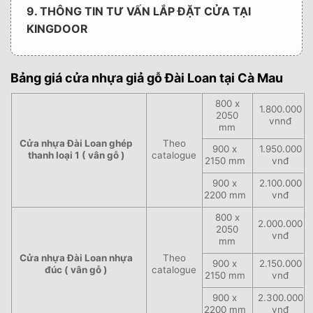
9. THÔNG TIN TƯ VẤN LẮP ĐẶT CỬA TẠI
KINGDOOR
Bảng giá cửa nhựa giả gỗ Đài Loan tại Cà Mau
800 x
1.800.000
2050
vnnđ
mm
Cửa nhựa Đài Loan ghép
Theo
900 x
1.950.000
thanh loại 1 ( vân gỗ )
catalogue
2150 mm
vnđ
900 x
2.100.000
2200 mm
vnđ
800 x
2.000.000
2050
vnđ
mm
Cửa nhựa Đài Loan nhựa
Theo
900 x
2.150.000
đúc ( vân gỗ )
catalogue
2150 mm
vnđ
900 x
2.300.000
2200 mm
vnđ