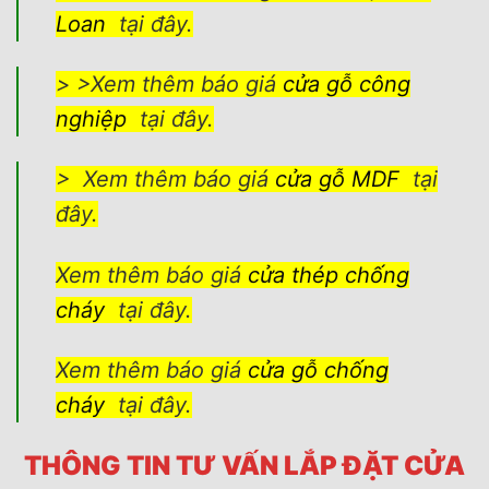
Loan
tại đây.
> >Xem thêm báo giá
cửa gỗ công
nghiệp
tại đây.
> Xem thêm báo giá
cửa gỗ MDF
tại
đây.
Xem thêm báo giá
cửa thép chống
cháy
tại đây.
Xem thêm báo giá
cửa gỗ chống
cháy
tại đây.
THÔNG TIN TƯ VẤN LẮP ĐẶT CỬA