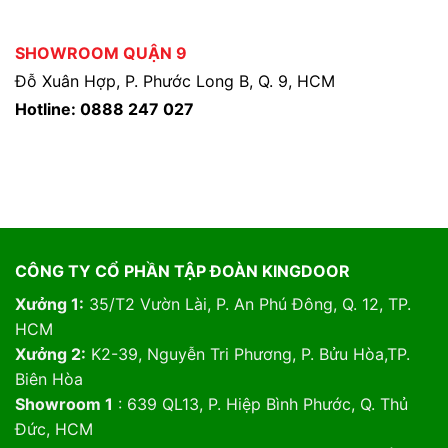
SHOWROOM QUẬN 9
Đỗ Xuân Hợp, P. Phước Long B, Q. 9, HCM
Hotline: 0888 247 027
CÔNG TY CỔ PHẦN TẬP ĐOÀN KINGDOOR
Xưởng 1:
35/T2 Vườn Lài, P. An Phú Đông, Q. 12, TP.
HCM
Xưởng 2:
K2-39, Nguyễn Tri Phương, P. Bửu Hòa,TP.
Biên Hòa
Showroom 1
: 639 QL13, P. Hiệp Bình Phước, Q. Thủ
Đức, HCM