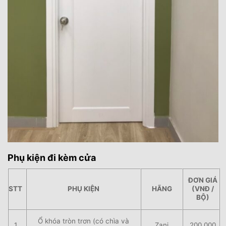
Phụ kiện đi kèm cửa
ĐƠN GIÁ
STT
PHỤ KIỆN
HÃNG
(VNĐ /
BỘ)
Ổ khóa tròn trơn (có chìa và
1
Zani
200.000