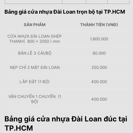
Bảng giá cửa nhựa Đài Loan trọn bộ tại TP.HCM
SẢN PHẨM
THÀNH TIỀN (VNĐ)
CỬA NHỰA ĐÀI LOAN GHÉP
1.800.000
THANH( 800 × 2050 ) mm
BẢN LỀ 3 CÁI/BỘ
60.000
NẸP CHỈ 2 MẶT ĐÀI LOAN
250.000
LẮP ĐẶT (1 BỘ)
400.000
VẬN CHUYỂN 1 CHUYẾN (1
400.000
BỘ)
Bảng giá cửa nhựa Đài Loan đúc tại
TP.HCM