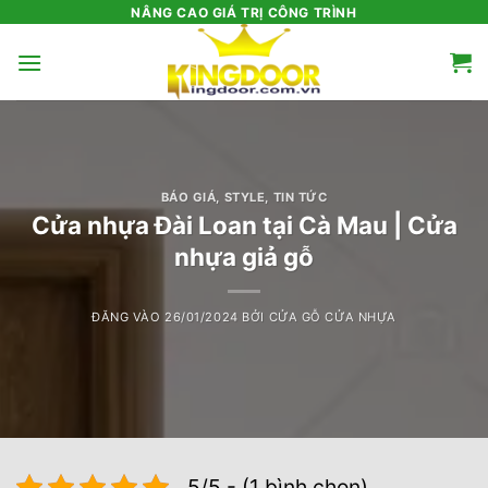
Bỏ
NÂNG CAO GIÁ TRỊ CÔNG TRÌNH
qua
nội
dung
BÁO GIÁ
,
STYLE
,
TIN TỨC
Cửa nhựa Đài Loan tại Cà Mau | Cửa
nhựa giả gỗ
ĐĂNG VÀO
26/01/2024
BỞI
CỬA GỖ CỬA NHỰA
5/5 - (1 bình chọn)