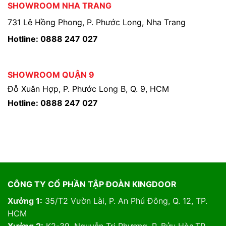
SHOWROOM NHA TRANG
731 Lê Hồng Phong, P. Phước Long, Nha Trang
Hotline: 0888 247 027
SHOWROOM QUẬN 9
Đỗ Xuân Hợp, P. Phước Long B, Q. 9, HCM
Hotline: 0888 247 027
CÔNG TY CỔ PHẦN TẬP ĐOÀN KINGDOOR
Xưởng 1:
35/T2 Vườn Lài, P. An Phú Đông, Q. 12, TP.
HCM