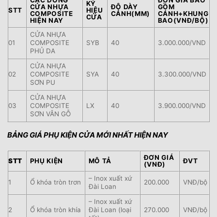
KÝ
CỬA NHỰA
ĐỘ DÀY
GỒM
STT
HIỆU
COMPOSITE
CÁNH(MM)
CÁNH+KHUNG
CỬA
HIỆN NAY
BAO(VNĐ/BỘ)
CỬA NHỰA
01
COMPOSITE
SYB
40
3.000.000/VND
PHỦ DA
CỬA NHỰA
02
COMPOSITE
SYA
40
3.300.000/VND
SƠN PU
CỬA NHỰA
03
COMPOSITE
LX
40
3.900.000/VND
SƠN VÂN GỖ
BẢNG GIÁ PHỤ KIỆN CỬA MỚI NHẤT HIỆN NAY
ĐƠN GIÁ
STT
PHỤ KIỆN
MÔ TẢ
ĐVT
(VNĐ)
– Inox xuất xứ
1
Ổ khóa tròn trơn
200.000
VNĐ/bộ
Đài Loan
– Inox xuất xứ
2
Ổ khóa tròn khía
Đài Loan (loại
270.000
VNĐ/bộ