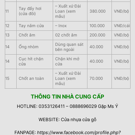
– Xuất xứ Đài
Tay đẩy hơi
11
Loan (xem
380.000
VNĐ/bộ
(cửa đôi)
mẫu)
12
Tay nắm cửa
– Inox
100.000
VNĐ/cái
13
Chốt âm
02 chốt âm
200.000
VNĐ/bộ
Dùng quan sát
14
Ống nhòm
40.000
VNĐ/bộ
bên ngoài
Cục hít chặn
Chặn khi mở
14
40.000
VNĐ/bộ
cửa
cửa
– Xuất xứ Đài
15
Chốt an toàn
Loan (xem
70.000
VNĐ/bộ
mẫu)
THÔNG TIN NHÀ CUNG CẤP
HOTLINE: 0353126411 – 0888696029 Gặp Ms Ý
WEBSITE: Cửa nhựa cửa gỗ
FANPAGE:
https://www.facebook.com/profile.php?