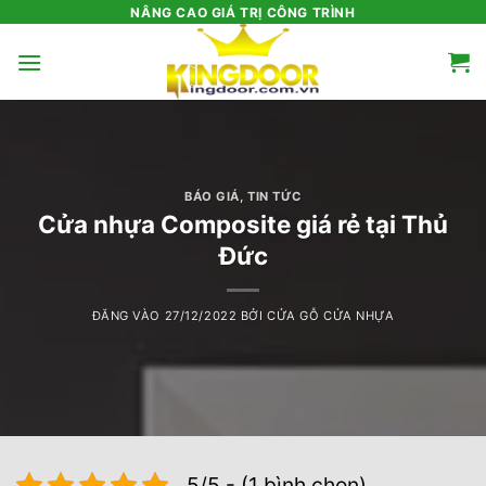
Bỏ
NÂNG CAO GIÁ TRỊ CÔNG TRÌNH
qua
nội
dung
BÁO GIÁ
,
TIN TỨC
Cửa nhựa Composite giá rẻ tại Thủ
Đức
ĐĂNG VÀO
27/12/2022
BỞI
CỬA GỖ CỬA NHỰA
5/5 - (1 bình chọn)