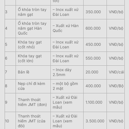
tốt)
Ổ khóa tròn tay
– Inox xuất xứ
3
350.000
VNĐ/bộ
nắm gạt
Đài Loan
Ổ khóa tròn tay
– Xuất xứ Hàn
4
nắm gạt Hàn
600.000
VNĐ/bộ
Quốc
Quốc
Khóa tay gạt
– Inox xuất xứ
5
450.000
VNĐ/bộ
(cốt nhỏ)
Đài Loan
Khóa tay gạt
– Inox xuất xứ
6
550.000
VNĐ/bộ
(cốt lớn)
Đài Loan
– Inox dày
7
Bản lề
20.000
VNĐ/cái
2.5mm
Nẹp chỉ đi kèm
– một bộ gồm
8
400.000
VNĐ/Bộ
cửa
2 mặt
– Xuất xứ Đài
Thanh thoát
9
Loan (xem
1.100.000
VNĐ/bộ
hiểm JMT (đơn)
mẫu)
Thanh thoát
– Xuất xứ Đài
10
hiểm JMT (cửa
Loan (xem
3.500.000
VNĐ/bộ
đôi)
mẫu)