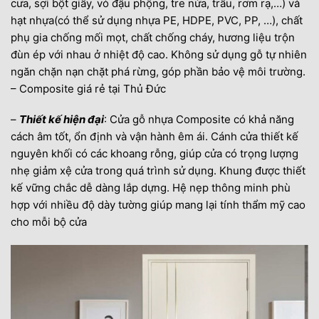
cưa, sợi bột giấy, vỏ đậu phộng, tre nứa, trấu, rơm rạ,…) và
hạt nhựa(có thể sử dụng nhựa PE, HDPE, PVC, PP, …), chất
phụ gia chống mối mọt, chất chống cháy, hương liệu trộn
đùn ép với nhau ở nhiệt độ cao. Không sử dụng gỗ tự nhiên
ngăn chặn nạn chặt phá rừng, góp phần bảo vệ môi trường.
– Composite giá rẻ tại Thủ Đức
–
Thiết kế hiện đại
: Cửa gỗ nhựa Composite có khả năng
cách âm tốt, ổn định và vận hành êm ái. Cánh cửa thiết kế
nguyên khối có các khoang rỗng, giúp cửa có trọng lượng
nhẹ giảm xệ cửa trong quá trình sử dụng. Khung được thiết
kế vững chắc dễ dàng lắp dựng. Hệ nẹp thông minh phù
hợp với nhiều độ dày tường giúp mang lại tính thẩm mỹ cao
cho mỗi bộ cửa