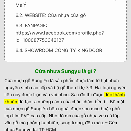
Ms Ý
6.2. WEBSITE: Cửa nhựa cửa gỗ
6.3. FANPAGE:
https://www.facebook.com/profile.php?
id=100087753346127
6.4. SHOWROOM CÔNG TY KINGDOOR
6.5. SHOWROOM 1: 639 QL 13 P.Hiệp Bình
Phước, TP.Thủ Đức
Cửa nhựa Sungyu là gì ?
6.6. SHOWROOM 2: 602 Kinh Dương Vương,
Cửa nhựa gỗ Sung Yu là sản phẩm được làm từ hạt nhựa
P.An Lạc, Q.Tân Bình
nguyên sinh cao cấp và bộ gỗ theo tỉ lệ 7:3. Hai loại nguyên
liệu này được trộn vào với nhau. Sau đó thì được
đúc thành
6.7. SHOWROOM 3: 731 Lê Hồng Phong,
khuôn
để tạo ra những cánh cửa chắc chắn, bền bỉ. Bề mặt
P.Phước Long, Tp. Nha Trang
cửa nhựa gỗ Sung Yu bên ngoài được sơn màu hoặc phủ
6.8. SHOWROOM 4: 205 Đỗ Xuân Hợp, P.
lớp film PVC cao cấp. Nhờ đó mà cửa gỗ nhựa vừa có lớp
Phước Long B, TP. THủ Đức
vân gỗ mô phỏng tự nhiên, sang trọng, đều màu. – Cửa
nhựa Sungyu tại TP.HCM