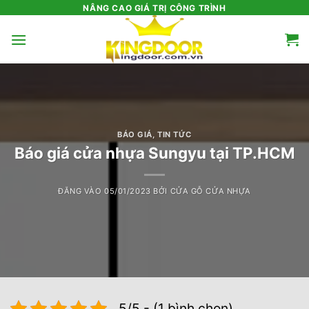
Bỏ
NÂNG CAO GIÁ TRỊ CÔNG TRÌNH
qua
nội
dung
BÁO GIÁ
,
TIN TỨC
Báo giá cửa nhựa Sungyu tại TP.HCM
ĐĂNG VÀO
05/01/2023
BỞI
CỬA GỖ CỬA NHỰA
5/5 - (1 bình chọn)