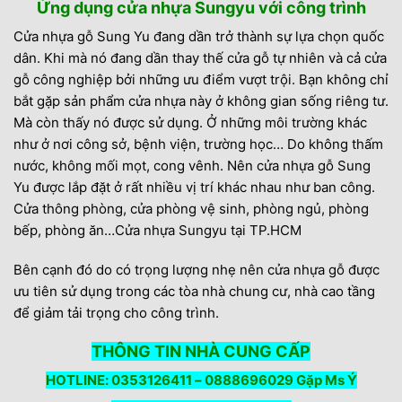
Ứng dụng cửa nhựa Sungyu với công trình
Cửa nhựa gỗ Sung Yu đang dần trở thành sự lựa chọn quốc
dân. Khi mà nó đang dần thay thế cửa gỗ tự nhiên và cả cửa
gỗ công nghiệp bởi những ưu điểm vượt trội. Bạn không chỉ
bắt gặp sản phẩm cửa nhựa này ở không gian sống riêng tư.
Mà còn thấy nó được sử dụng. Ở những môi trường khác
như ở nơi công sở, bệnh viện, trường học… Do không thấm
nước, không mối mọt, cong vênh. Nên cửa nhựa gỗ Sung
Yu được lắp đặt ở rất nhiều vị trí khác nhau như ban công.
Cửa thông phòng, cửa phòng vệ sinh, phòng ngủ, phòng
bếp, phòng ăn…Cửa nhựa Sungyu tại TP.HCM
Bên cạnh đó do có trọng lượng nhẹ nên cửa nhựa gỗ được
ưu tiên sử dụng trong các tòa nhà chung cư, nhà cao tầng
để giảm tải trọng cho công trình.
THÔNG TIN NHÀ CUNG CẤP
HOTLINE: 0353126411 – 0888696029 Gặp Ms Ý