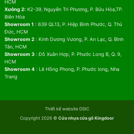
HCM
Xưởng 2:
K2-39, Nguyễn Tri Phương, P. Bửu Hòa,TP.
Biên Hòa
Showroom 1
: 639 QL13, P. Hiệp Bình Phước, Q. Thủ
Đức, HCM
Showroom 2
: Kinh Dương Vương, P. An Lạc, Q. Bình
Tân, HCM
Showroom 3
: Đỗ Xuân Hợp, P. Phước Long B, Q. 9,
HCM
Showroom 4
: Lê Hồng Phong, P. Phước long, Nha
Trang
Thiết kế website DSIC
Copyright 2026 ©
Cửa nhựa cửa gỗ Kingdoor