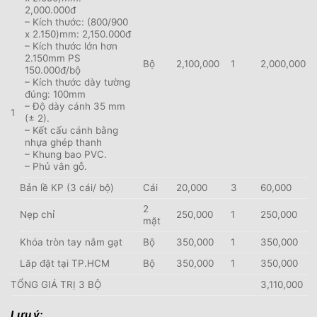
2,000.000đ
– Kích thước: (800/900
x 2.150)mm: 2,150.000đ
– Kích thước lớn hơn
2.150mm PS
Bộ
2,100,000
1
2,000,000
150.000đ/bộ
– Kích thước dày tường
đúng: 100mm
– Độ dày cánh 35 mm
1
(± 2).
– Kết cấu cánh bằng
nhựa ghép thanh
– Khung bao PVC.
– Phủ vân gỗ.
Bản lề KP (3 cái/ bộ)
Cái
20,000
3
60,000
2
Nẹp chỉ
250,000
1
250,000
mặt
Khóa tròn tay nắm gạt
Bộ
350,000
1
350,000
Lăp đặt tại TP.HCM
Bộ
350,000
1
350,000
TỔNG GIÁ TRỊ 3 BỘ
3,110,000
Lưu ý: