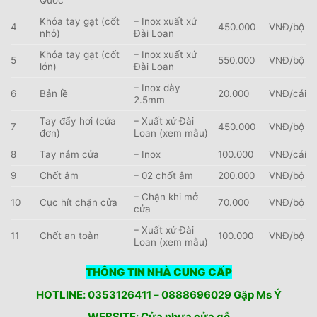
Quốc
Khóa tay gạt (cốt
– Inox xuất xứ
4
450.000
VNĐ/bộ
nhỏ)
Đài Loan
Khóa tay gạt (cốt
– Inox xuất xứ
5
550.000
VNĐ/bộ
lớn)
Đài Loan
– Inox dày
6
Bản lề
20.000
VNĐ/cái
2.5mm
Tay đẩy hơi (cửa
– Xuất xứ Đài
7
450.000
VNĐ/bộ
đơn)
Loan (xem mẫu)
8
Tay nắm cửa
– Inox
100.000
VNĐ/cái
9
Chốt âm
– 02 chốt âm
200.000
VNĐ/bộ
– Chặn khi mở
10
Cục hít chặn cửa
70.000
VNĐ/bộ
cửa
– Xuất xứ Đài
11
Chốt an toàn
100.000
VNĐ/bộ
Loan (xem mẫu)
THÔNG TIN NHÀ CUNG CẤP
HOTLINE: 0353126411 – 0888696029 Gặp Ms Ý
WEBSITE: Cửa nhựa cửa gỗ