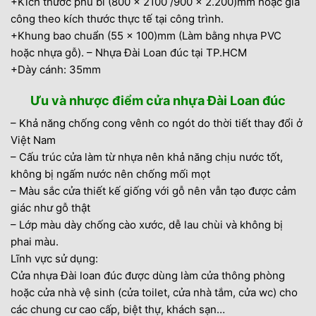
+Kích thước phủ bì (800 x 2100 /900 x 2.200)mm hoặc gia
công theo kích thước thực tế tại công trình.
+Khung bao chuẩn (55 x 100)mm (Làm bằng nhựa PVC
hoặc nhựa gỗ). – Nhựa Đài Loan đúc tại TP.HCM
+Dày cánh: 35mm
Ưu và nhược điểm cửa nhựa Đài Loan đúc
– Khả năng chống cong vênh co ngót do thời tiết thay đổi ở
Việt Nam
– Cấu trúc cửa làm từ nhựa nên khả năng chịu nước tốt,
không bị ngấm nước nên chống mối mọt
– Màu sắc cửa thiết kế giống với gỗ nên vẫn tạo được cảm
giác như gỗ thật
– Lớp màu dày chống cào xước, dễ lau chùi và không bị
phai màu.
Lĩnh vực sử dụng:
Cửa nhựa Đài loan đúc được dùng làm cửa thông phòng
hoặc cửa nhà vệ sinh (cửa toilet, cửa nhà tắm, cửa wc) cho
các chung cư cao cấp, biệt thự, khách sạn…