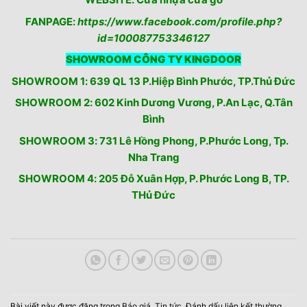
FANPAGE:
https://www.facebook.com/profile.php?
id=100087753346127
SHOWROOM CÔNG TY KINGDOOR
SHOWROOM 1: 639 QL 13 P.Hiệp Bình Phước, TP.Thủ Đức
SHOWROOM 2: 602 Kinh Dương Vương, P.An Lạc, Q.Tân
Bình
SHOWROOM 3: 731 Lê Hồng Phong, P.Phước Long, Tp.
Nha Trang
SHOWROOM 4: 205 Đỗ Xuân Hợp, P. Phước Long B, TP.
THủ Đức
Bài viết này được đăng trong
Báo giá
,
Tin tức
. Đánh dấu
liên kết thường