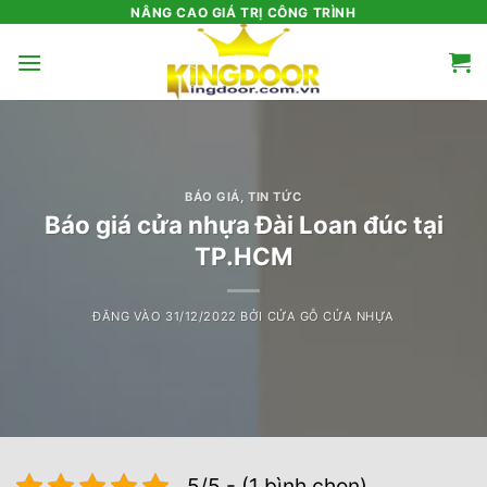
Bỏ
NÂNG CAO GIÁ TRỊ CÔNG TRÌNH
qua
nội
dung
BÁO GIÁ
,
TIN TỨC
Báo giá cửa nhựa Đài Loan đúc tại
TP.HCM
ĐĂNG VÀO
31/12/2022
BỞI
CỬA GỖ CỬA NHỰA
5/5 - (1 bình chọn)