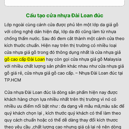
5.6. SHOWROOM 1: 639 QL 13 P.Hiệp Bình
Phước, TP.Thủ Đức
Cấu tạo cửa nhựa Đài Loan đúc
5.7. SHOWROOM 2: 602 Kinh Dương Vương,
Lớp ngoài cùng cánh cửa được phủ lên một lớp da giả gỗ
P.An Lạc, Q.Tân Bình
với công nghệ dán hiện đại, lớp da đó cũng làm từ nhựa
chống thấm nước. Sau đó đem cắt thành một cánh cửa theo
5.8. SHOWROOM 3: 731 Lê Hồng Phong,
kích thước chuẩn. Hiện nay trên thị trường có nhiều loại
P.Phước Long, Tp. Nha Trang
cửa nhựa giả gỗ trong đó thông dụng nhất là cửa nhựa giả
5.9. SHOWROOM 4: 205 Đỗ Xuân Hợp, P.
gỗ cao cấp Đài Loan
hay còn gọi cửa nhựa giả gỗ Malaysia
Phước Long B, TP. THủ Đức
với nhiều chất lượng sản phẩm khác nhau như cửa nhựa giả
gỗ giá rẻ, cửa nhựa giả gỗ cao cấp. – Nhựa Đài Loan đúc tại
TP.HCM
Cửa nhựa Đài Loan đúc là dòng sản phẩm hiện nay được
khách hàng chọn lựa nhiều nhất trên thị trường vì nó có
nhiều ưu điểm nổi bật như : đa dạng về mẫu mã,màu sắc để
quý khách chọn lại , kích thước quý khách có thể làm theo
quy cách chuẩn hoặc có thể dễ dàng thay đổi kích thươc
theo yêu cầu ,chất lượng cao nhưng giá cả lại rẻ nên dòng