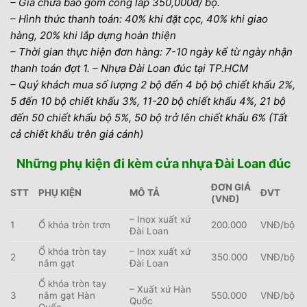
– Giá chưa bao gồm công lắp 350,000đ/ bộ.
– Hình thức thanh toán: 40% khi đặt cọc, 40% khi giao
hàng, 20% khi lắp dựng hoàn thiện
– Thời gian thực hiện đơn hàng: 7-10 ngày kể từ ngày nhận
thanh toán đợt 1. – Nhựa Đài Loan đúc tại TP.HCM
– Quý khách mua số lượng 2 bộ đến 4 bộ bộ chiết khấu 2%,
5 đến 10 bộ chiết khấu 3%, 11-20 bộ chiết khấu 4%, 21 bộ
đến 50 chiết khấu bộ 5%, 50 bộ trở lên chiết khấu 6% (Tất
cả chiết khấu trên giá cánh)
Những phụ kiện đi kèm cửa nhựa Đài Loan đúc
ĐƠN GIÁ
STT
PHỤ KIỆN
MÔ TẢ
ĐVT
(VNĐ)
– Inox xuất xứ
1
Ổ khóa tròn trơn
200.000
VNĐ/bộ
Đài Loan
Ổ khóa tròn tay
– Inox xuất xứ
2
350.000
VNĐ/bộ
nắm gạt
Đài Loan
Ổ khóa tròn tay
– Xuất xứ Hàn
3
nắm gạt Hàn
550.000
VNĐ/bộ
Quốc