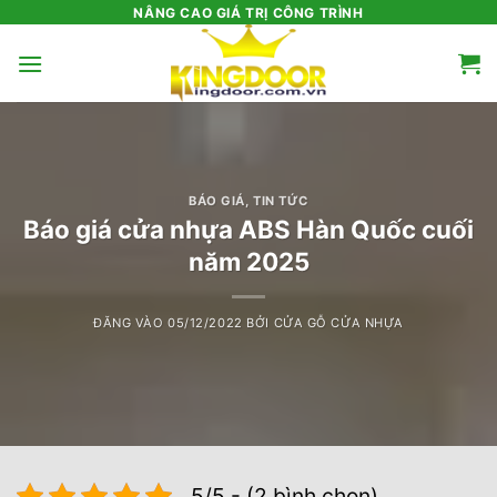
Bỏ
NÂNG CAO GIÁ TRỊ CÔNG TRÌNH
qua
nội
dung
BÁO GIÁ
,
TIN TỨC
Báo giá cửa nhựa ABS Hàn Quốc cuối
năm 2025
ĐĂNG VÀO
05/12/2022
BỞI
CỬA GỖ CỬA NHỰA
5/5 - (2 bình chọn)