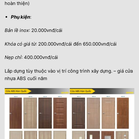
hoàn thiện)
Phụ kiện
:
Bản lề inox
: 20.000vnđ/cái
Khóa có giá từ
: 200.000vnđ/cái đến 650.000vnđ/cái
Nẹp chỉ
: 400.000vnđ/cái
Lắp dựng tùy thuộc vào vị trí công trình xây dựng. – giá cửa
nhựa ABS cuối năm