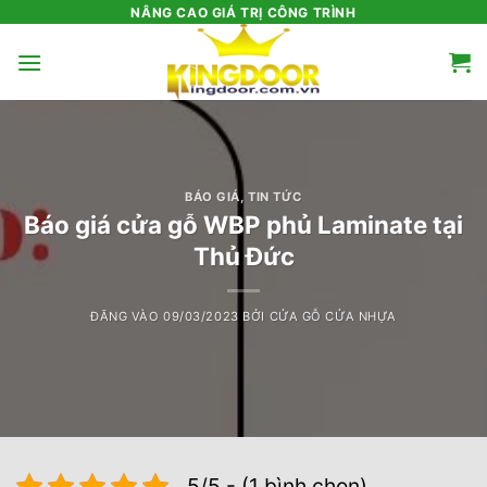
Bỏ
NÂNG CAO GIÁ TRỊ CÔNG TRÌNH
qua
nội
dung
BÁO GIÁ
,
TIN TỨC
Báo giá cửa gỗ WBP phủ Laminate tại
Thủ Đức
ĐĂNG VÀO
09/03/2023
BỞI
CỬA GỖ CỬA NHỰA
5/5 - (1 bình chọn)