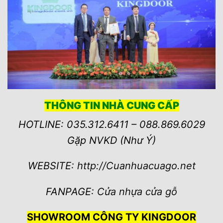
THÔNG TIN NHÀ CUNG CẤP
HOTLINE: 035.312.6411 – 088.869.6029
Gặp NVKD (Như Ý)
WEBSITE:
http://Cuanhuacuago.net
FANPAGE:
Cửa nhựa cửa gỗ
SHOWROOM CÔNG TY KINGDOOR