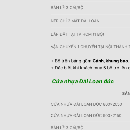
BẢN LỀ 3 CÁI/BỘ
NẸP CHỈ 2 MẶT ĐÀI LOAN
LẮP ĐẶT TẠI TP HCM (1 BỘ)
VẬN CHUYỂN 1 CHUYẾN TẠI NỘI THÀNH T
+ Bộ trên bảng gồm
Cánh, khung bao
+ Đặc biệt khi khách mua 5 bộ trở lên
Cửa nhựa Đài Loan đúc
SẢN
CỬA NHỰA ĐÀI LOAN ĐÚC 800×2050
CỬA NHỰA ĐÀI LOAN ĐÚC 900×2150
BẢN LỀ 3 CÁI/BỘ