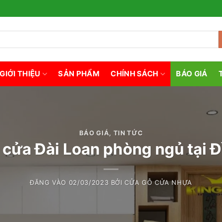
GIỚI THIỆU
SẢN PHẨM
CHÍNH SÁCH
BÁO GIÁ
BÁO GIÁ
,
TIN TỨC
 cửa Đài Loan phòng ngủ tại 
ĐĂNG VÀO
02/03/2023
BỞI
CỬA GỖ CỬA NHỰA