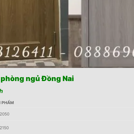
 phòng ngủ Đồng Nai
h
 PHẨM
2050
2150