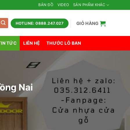
BẢN ĐỒ
VIDEO
SẢN PHẨM KHÁC
GIỎ HÀNG
HOTLINE: 0888.247.027
TIN TỨC
LIÊN HỆ
THƯỚC LỖ BAN
Đồng Nai