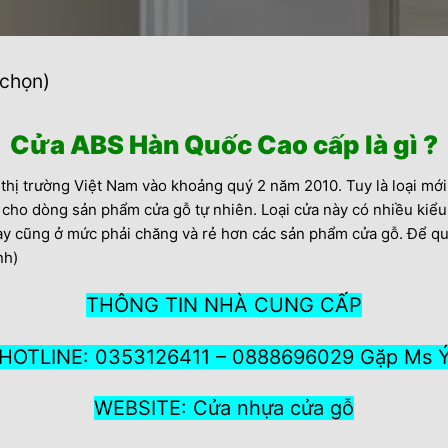
 chọn)
Cửa ABS Hàn Quốc Cao cấp là gì ?
i thị trường Việt Nam vào khoảng quý 2 năm 2010. Tuy là loại m
 cho dòng sản phẩm cửa gỗ tự nhiên. Loại cửa này có nhiều kiể
 này cũng ở mức phải chăng và rẻ hơn các sản phẩm cửa gỗ. Để q
nh)
THÔNG TIN NHÀ CUNG CẤP
HOTLINE: 0353126411 – 0888696029 Gặp Ms 
WEBSITE: Cửa nhựa cửa gỗ