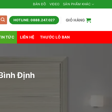
BẢN ĐỒ
VIDEO
SẢN PHẨM KHÁC
GIỎ HÀNG
HOTLINE: 0888.247.027
TIN TỨC
LIÊN HỆ
THƯỚC LỖ BAN
Bình Định