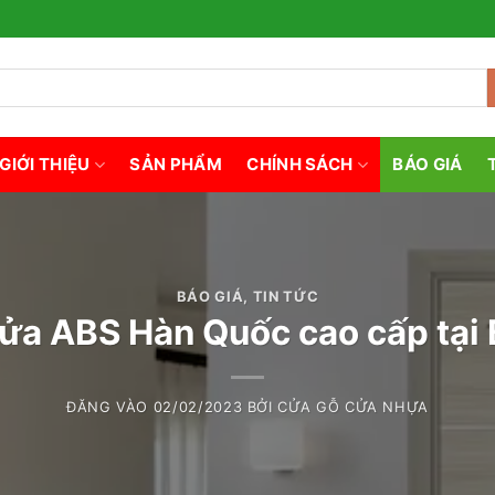
GIỚI THIỆU
SẢN PHẨM
CHÍNH SÁCH
BÁO GIÁ
BÁO GIÁ
,
TIN TỨC
cửa ABS Hàn Quốc cao cấp tại 
ĐĂNG VÀO
02/02/2023
BỞI
CỬA GỖ CỬA NHỰA