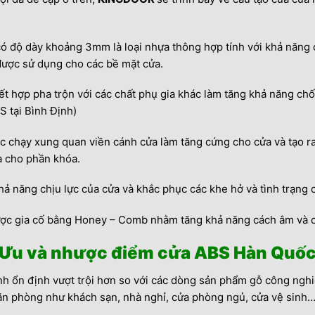
ó độ dày khoảng 3mm là loại nhựa thông hợp tính với khả năng
được sử dụng cho các bề mặt cửa.
ết hợp pha trộn với các chất phụ gia khác làm tăng khả năng ch
S tại Bình Định)
 chạy xung quan viền cánh cửa làm tăng cứng cho cửa và tạo ra
à cho phần khóa.
hả năng chịu lực của cửa và khắc phục các khe hở và tình trạng c
ược gia cố bằng Honey – Comb nhằm tăng khả năng cách âm và c
Ưu và nhược điểm cửa ABS Hàn Quố
nh ổn định vượt trội hơn so với các dòng sản phẩm gỗ công nghi
căn phòng như khách sạn, nhà nghỉ, cửa phòng ngủ, cửa vệ sinh