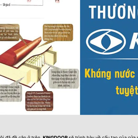
ội đã đề cập ở trên,
KING
DOOR
sẽ trình bày về cấu tạo của cử