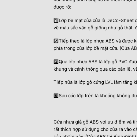
được rõ:
1️⃣
Lớp bề mặt của cửa là DeCo-Sheet c
về màu sắc vân gỗ giống như gỗ thật, 
2️⃣
Tiếp theo là lớp nhựa ABS và được k
phía trong của lớp bề mặt cửa. (Cửa AB
3️⃣
Qua lớp nhựa ABS là lớp gỗ PVC được
khung và cánh thông qua các bản lề, v
Tiếp nữa là lớp gỗ cứng LVL làm tăng k
5️⃣
Sau các lớp trên là khoảng không đ
Cửa nhựa giả gỗ ABS với ưu điểm và tí
rất thích hợp sử dụng cho cửa ra vào 
sản phẩm này. (Cửa ABS tại Bình Định)