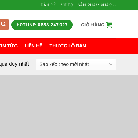
BẢN ĐỒ
VIDEO
SẢN PHẨM KHÁC
GIỎ HÀNG
HOTLINE: 0888.247.027
TIN TỨC
LIÊN HỆ
THƯỚC LỖ BAN
 quả duy nhất