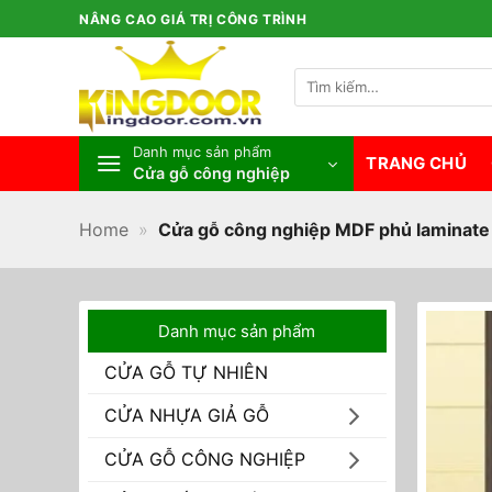
Bỏ
NÂNG CAO GIÁ TRỊ CÔNG TRÌNH
qua
nội
Tìm
dung
kiếm:
Danh mục sản phẩm
TRANG CHỦ
Cửa gỗ công nghiệp
Home
»
Cửa gỗ công nghiệp MDF phủ laminate
Danh mục sản phẩm
CỬA GỖ TỰ NHIÊN
CỬA NHỰA GIẢ GỖ
CỬA GỖ CÔNG NGHIỆP