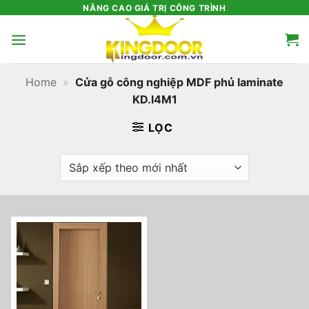
Bỏ
NÂNG CAO GIÁ TRỊ CÔNG TRÌNH
qua
nội
dung
Home
»
Cửa gỗ công nghiệp MDF phủ laminate
KD.l4M1
LỌC