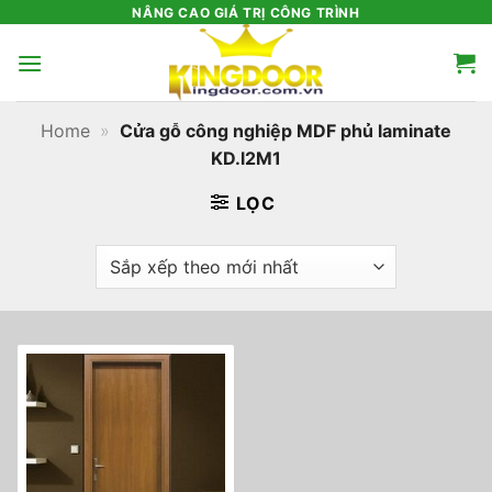
Bỏ
NÂNG CAO GIÁ TRỊ CÔNG TRÌNH
qua
nội
dung
Home
»
Cửa gỗ công nghiệp MDF phủ laminate
KD.l2M1
LỌC