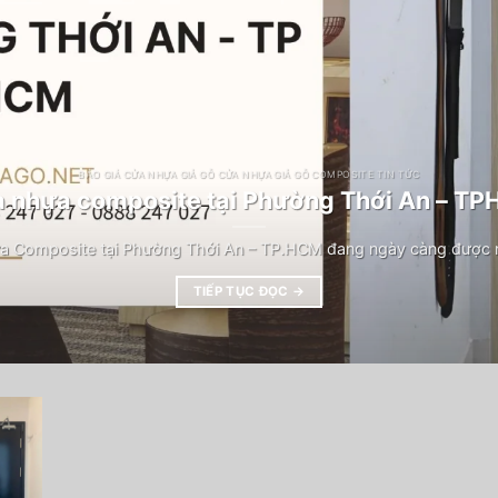
BÁO GIÁ CỬA NHỰA GIẢ GỖ CỬA NHỰA GIẢ GỖ COMPOSITE TIN TỨC
 nhựa composite tại Phường Thới An – T
a Composite tại Phường Thới An – TP.HCM đang ngày càng được n
TIẾP TỤC ĐỌC
→