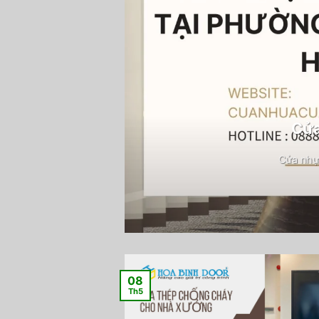
Cửa
Cửa nhự
08
Th5