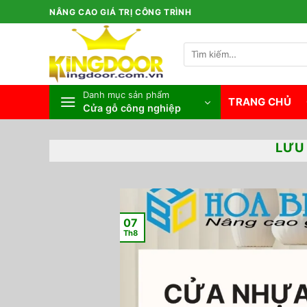
Bỏ
NÂNG CAO GIÁ TRỊ CÔNG TRÌNH
qua
nội
Tìm
dung
kiếm:
Danh mục sản phẩm
TRANG CHỦ
Cửa gỗ công nghiệp
LƯU
07
Th8