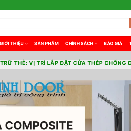
GIỚI THIỆU
SẢN PHẨM
CHÍNH SÁCH
BÁO GIÁ
 TRỮ THẺ:
VỊ TRÍ LẮP ĐẶT CỬA THÉP CHỐNG 