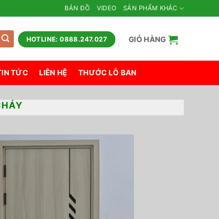
BẢN ĐỒ
VIDEO
SẢN PHẨM KHÁC
GIỎ HÀNG
HOTLINE: 0888.247.027
TIN TỨC
LIÊN HỆ
THƯỚC LỖ BAN
CHÁY