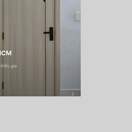
PHCM
hiều gia