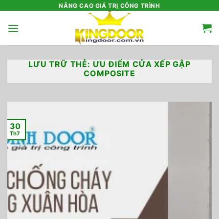
Bỏ
NÂNG CAO GIÁ TRỊ CÔNG TRÌNH
qua
nội
dung
LƯU TRỮ THẺ:
ƯU ĐIỂM CỬA XẾP GẬP
COMPOSITE
30
Th7