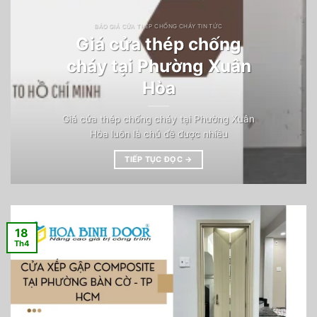
BÁO GIÁ CỬA THÉP CHỐNG CHÁY TIN TỨC
Giá cửa thép chống
cháy tại Phường Xuân
Hòa
Giá cửa thép chống cháy tại Phường Xuân
Hòa luôn là chủ đề được nhiều
TIẾP TỤC ĐỌC
→
18
Th4