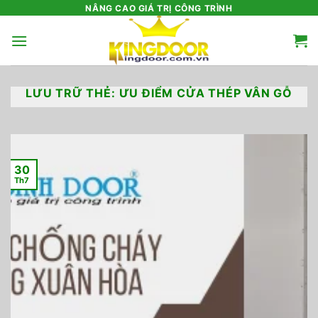
Bỏ
NÂNG CAO GIÁ TRỊ CÔNG TRÌNH
qua
nội
dung
LƯU TRỮ THẺ:
ƯU ĐIỂM CỬA THÉP VÂN GỖ
30
Th7