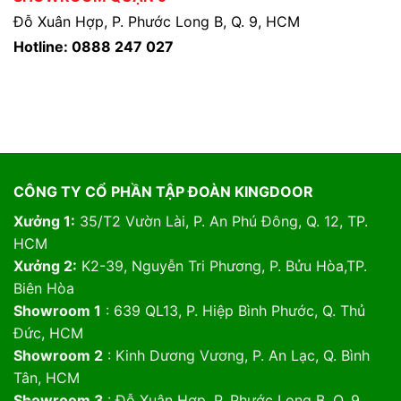
Đỗ Xuân Hợp, P. Phước Long B, Q. 9, HCM
Hotline: 0888 247 027
CÔNG TY CỔ PHẦN TẬP ĐOÀN KINGDOOR
Xưởng 1:
35/T2 Vườn Lài, P. An Phú Đông, Q. 12, TP.
HCM
Xưởng 2:
K2-39, Nguyễn Tri Phương, P. Bửu Hòa,TP.
Biên Hòa
Showroom 1
: 639 QL13, P. Hiệp Bình Phước, Q. Thủ
Đức, HCM
Showroom 2
: Kinh Dương Vương, P. An Lạc, Q. Bình
Tân, HCM
Showroom 3
: Đỗ Xuân Hợp, P. Phước Long B, Q. 9,