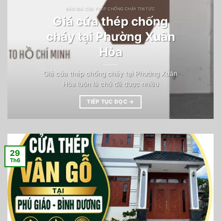
BÁO GIÁ CỬA THÉP CHỐNG CHÁY TIN TỨC
Giá cửa thép chống
cháy tại Phường Xuân
Hòa
Giá cửa thép chống cháy tại Phường Xuân
Hòa luôn là chủ đề được nhiều
TIẾP TỤC ĐỌC
→
29
Th6