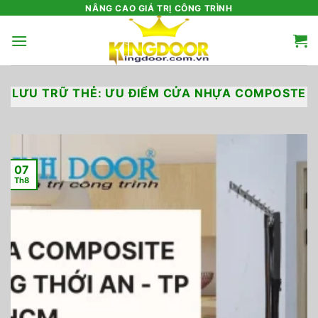
Bỏ
NÂNG CAO GIÁ TRỊ CÔNG TRÌNH
qua
nội
dung
LƯU TRỮ THẺ:
ƯU ĐIỂM CỬA NHỰA COMPOSTE
07
Th8