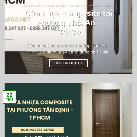
BÁO GIÁ CỬA NHỰA GIẢ GỖ CỬA NHỰA GIẢ GỖ COMPOSITE TIN TỨC
Cửa nhựa composite tại
Phường Thới An –
TPHCM
Cửa nhựa Composite tại Phường Thới An –
TP.HCM đang ngày càng được nhiều gia
TIẾP TỤC ĐỌC
→
22
Th11