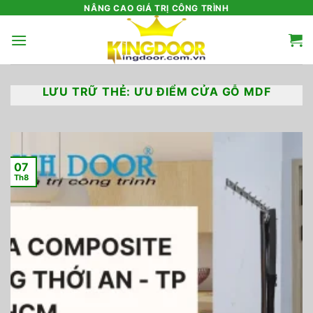
Bỏ
NÂNG CAO GIÁ TRỊ CÔNG TRÌNH
qua
nội
dung
LƯU TRỮ THẺ:
ƯU ĐIỂM CỬA GỖ MDF
07
Th8