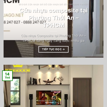
BÁO GIÁ CỬA NHỰA GIẢ GỖ CỬA NHỰA GIẢ GỖ COMPOSITE TIN TỨC
Cửa nhựa composite tại
Phường Thới An –
TPHCM
Cửa nhựa Composite tại Phường Thới An –
TP.HCM đang ngày càng được nhiều gia
TIẾP TỤC ĐỌC
→
14
Th4