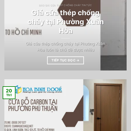
BÁO GIÁ CỬA THÉP CHỐNG CHÁY TIN TỨC
Giá cửa thép chống
cháy tại Phường Xuân
Hòa
Giá cửa thép chống cháy tại Phường Xuân
Hòa luôn là chủ đề được nhiều
TIẾP TỤC ĐỌC
→
20
Th1