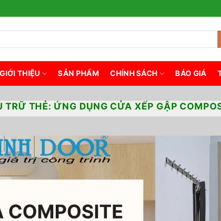
GIỚI THIỆU
SẢN PHẨM
CHÍNH SÁCH
BÁO GIÁ
U TRỮ THẺ:
ỨNG DỤNG CỬA XẾP GẬP COMPOS