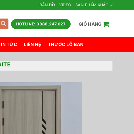
BẢN ĐỒ
VIDEO
SẢN PHẨM KHÁC
GIỎ HÀNG
HOTLINE: 0888.247.027
TIN TỨC
LIÊN HỆ
THƯỚC LỖ BAN
ITE