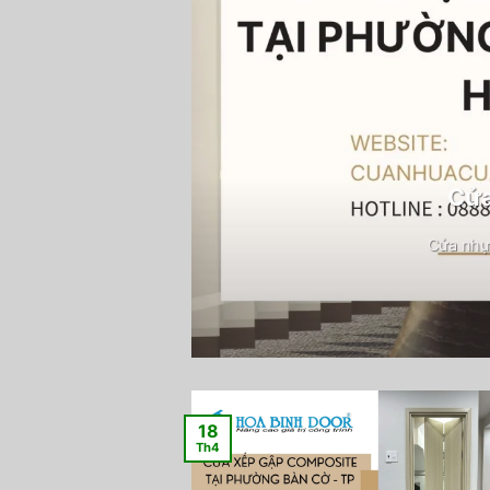
Cửa
Cửa nhự
18
Th4