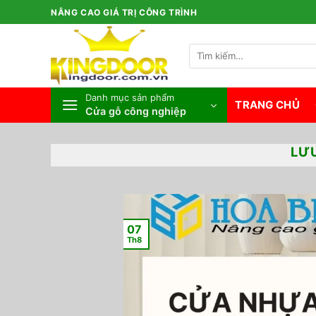
Bỏ
NÂNG CAO GIÁ TRỊ CÔNG TRÌNH
qua
nội
Tìm
dung
kiếm:
Danh mục sản phẩm
TRANG CHỦ
Cửa gỗ công nghiệp
LƯ
07
Th8