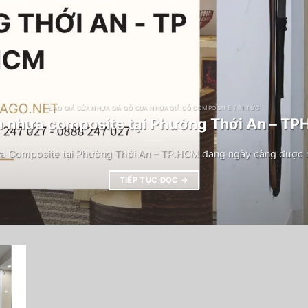
BÁO GIÁ CỬA NHỰA GIẢ GỖ CỬA NHỰA GIẢ GỖ COMPOSITE TIN TỨC
 nhựa composite tại Phường Thới An – T
a Composite tại Phường Thới An – TP.HCM đang ngày càng được n
TIẾP TỤC ĐỌC
→