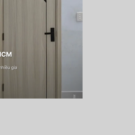
PHCM
hiều gia