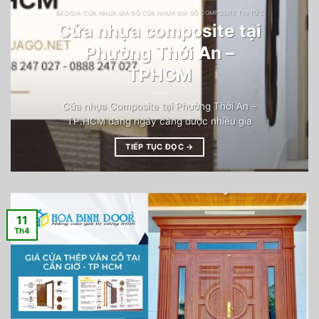
BÁO GIÁ CỬA NHỰA GIẢ GỖ CỬA NHỰA GIẢ GỖ COMPOSITE TIN TỨC
Cửa nhựa composite tại
Phường Thới An –
TPHCM
Cửa nhựa Composite tại Phường Thới An –
TP.HCM đang ngày càng được nhiều gia
TIẾP TỤC ĐỌC
→
11
Th4