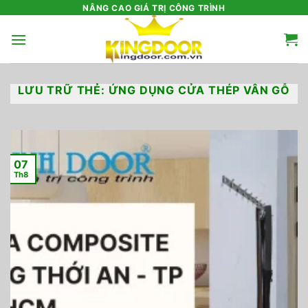
Bỏ
NÂNG CAO GIÁ TRỊ CÔNG TRÌNH
qua
nội
dung
LƯU TRỮ THẺ:
ỨNG DỤNG CỬA THÉP VÂN GỖ
07
Th8