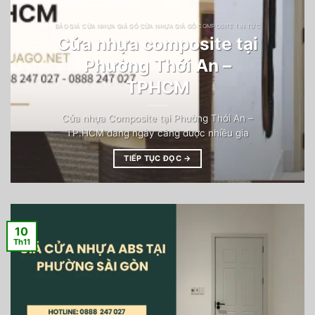
BÁO GIÁ CỬA NHỰA GIẢ GỖ CỬA NHỰA GIẢ GỖ COMPOSITE TIN TỨC
Cửa nhựa composite tại
Phường Thới An –
TPHCM
Cửa nhựa Composite tại Phường Thới An –
TP.HCM đang ngày càng được nhiều gia
TIẾP TỤC ĐỌC
→
10
Th11