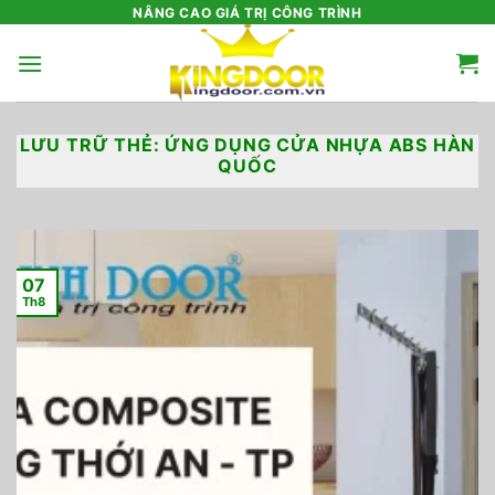
Bỏ
NÂNG CAO GIÁ TRỊ CÔNG TRÌNH
qua
nội
dung
LƯU TRỮ THẺ:
ỨNG DỤNG CỬA NHỰA ABS HÀN
QUỐC
07
Th8