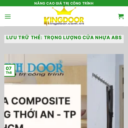
Bỏ
NÂNG CAO GIÁ TRỊ CÔNG TRÌNH
qua
nội
dung
LƯU TRỮ THẺ:
TRỌNG LƯỢNG CỬA NHỰA ABS
07
Th8