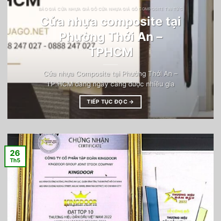
BÁO GIÁ CỬA NHỰA GIẢ GỖ CỬA NHỰA GIẢ GỖ COMPOSITE TIN TỨC
Cửa nhựa composite tại
Phường Thới An –
TPHCM
Cửa nhựa Composite tại Phường Thới An –
TP.HCM đang ngày càng được nhiều gia
TIẾP TỤC ĐỌC
→
26
Th5