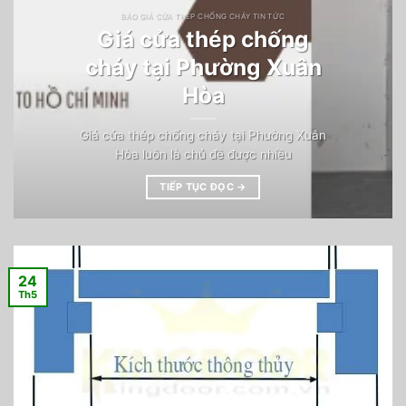
BÁO GIÁ CỬA THÉP CHỐNG CHÁY TIN TỨC
Giá cửa thép chống
cháy tại Phường Xuân
Hòa
Giá cửa thép chống cháy tại Phường Xuân
Hòa luôn là chủ đề được nhiều
TIẾP TỤC ĐỌC
→
24
Th5