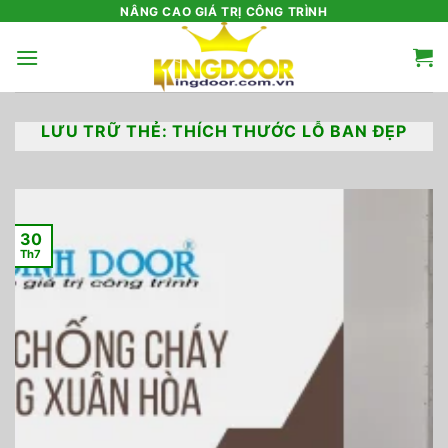
Bỏ
NÂNG CAO GIÁ TRỊ CÔNG TRÌNH
qua
nội
dung
LƯU TRỮ THẺ:
THÍCH THƯỚC LỖ BAN ĐẸP
30
Th7