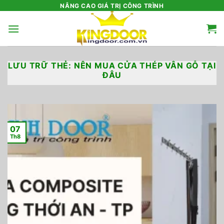
Bỏ
NÂNG CAO GIÁ TRỊ CÔNG TRÌNH
qua
nội
dung
LƯU TRỮ THẺ:
NÊN MUA CỬA THÉP VÂN GỖ TẠI
ĐÂU
07
Th8