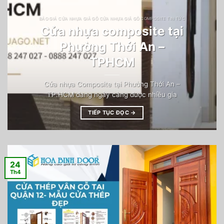
BÁO GIÁ CỬA NHỰA GIẢ GỖ CỬA NHỰA GIẢ GỖ COMPOSITE TIN TỨC
Cửa nhựa composite tại
Phường Thới An –
TPHCM
Cửa nhựa Composite tại Phường Thới An –
TP.HCM đang ngày càng được nhiều gia
TIẾP TỤC ĐỌC
→
24
Th4