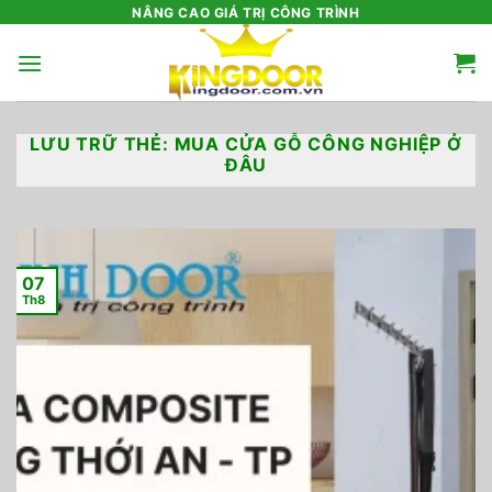
Bỏ
NÂNG CAO GIÁ TRỊ CÔNG TRÌNH
qua
nội
dung
LƯU TRỮ THẺ:
MUA CỬA GỖ CÔNG NGHIỆP Ở
ĐÂU
07
Th8