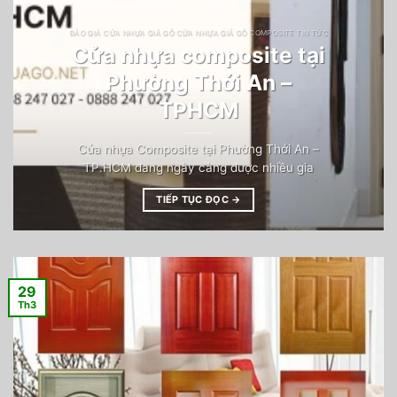
BÁO GIÁ CỬA NHỰA GIẢ GỖ CỬA NHỰA GIẢ GỖ COMPOSITE TIN TỨC
Cửa nhựa composite tại
Phường Thới An –
TPHCM
Cửa nhựa Composite tại Phường Thới An –
TP.HCM đang ngày càng được nhiều gia
TIẾP TỤC ĐỌC
→
29
Th3