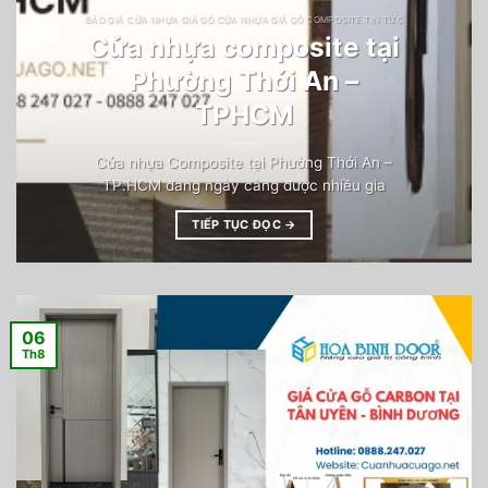
BÁO GIÁ CỬA NHỰA GIẢ GỖ CỬA NHỰA GIẢ GỖ COMPOSITE TIN TỨC
Cửa nhựa composite tại
Phường Thới An –
TPHCM
Cửa nhựa Composite tại Phường Thới An –
TP.HCM đang ngày càng được nhiều gia
TIẾP TỤC ĐỌC
→
06
Th8