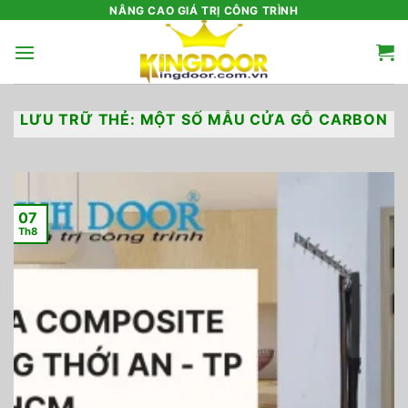
Bỏ
NÂNG CAO GIÁ TRỊ CÔNG TRÌNH
qua
nội
dung
LƯU TRỮ THẺ:
MỘT SỐ MẪU CỬA GỖ CARBON
07
Th8