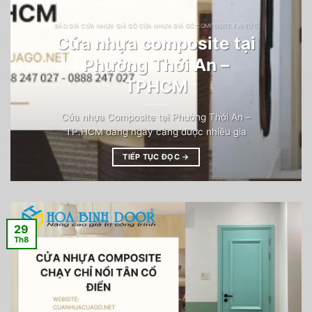
BÁO GIÁ CỬA NHỰA GIẢ GỖ CỬA NHỰA GIẢ GỖ COMPOSITE TIN TỨC
Cửa nhựa composite tại
Phường Thới An –
TPHCM
Cửa nhựa Composite tại Phường Thới An –
TP.HCM đang ngày càng được nhiều gia
TIẾP TỤC ĐỌC
→
29
Th8