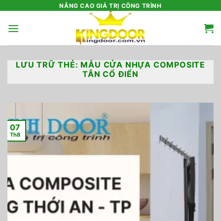
Bỏ
NÂNG CAO GIÁ TRỊ CÔNG TRÌNH
qua
nội
dung
LƯU TRỮ THẺ:
MẪU CỬA NHỰA COMPOSITE
TÂN CỔ ĐIỂN
07
Th8