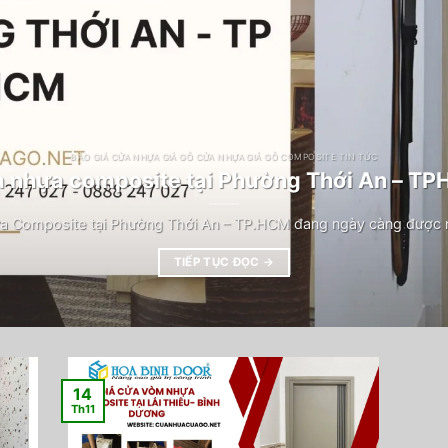
BÁO GIÁ CỬA NHỰA GIẢ GỖ CỬA NHỰA GIẢ GỖ COMPOSITE TIN TỨC
 nhựa composite tại Phường Thới An – T
a Composite tại Phường Thới An – TP.HCM đang ngày càng được n
TIẾP TỤC ĐỌC
→
14
Th11