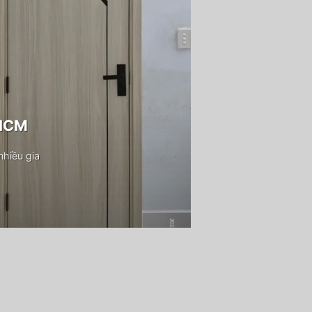
PHCM
hiều gia