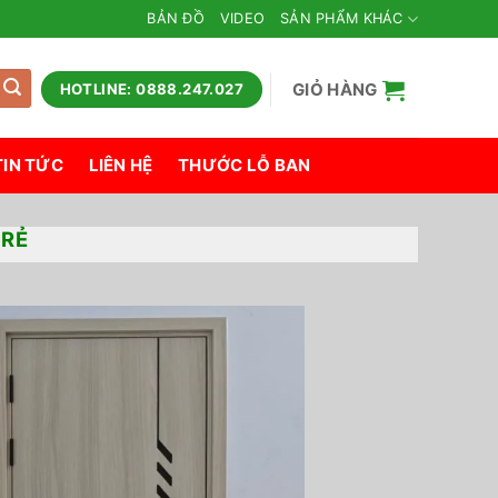
BẢN ĐỒ
VIDEO
SẢN PHẨM KHÁC
GIỎ HÀNG
HOTLINE: 0888.247.027
TIN TỨC
LIÊN HỆ
THƯỚC LỖ BAN
 RẺ