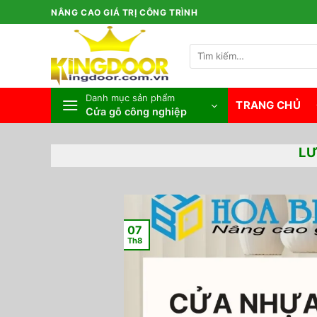
Bỏ
NÂNG CAO GIÁ TRỊ CÔNG TRÌNH
qua
nội
Tìm
dung
kiếm:
Danh mục sản phẩm
TRANG CHỦ
Cửa gỗ công nghiệp
LƯ
07
Th8