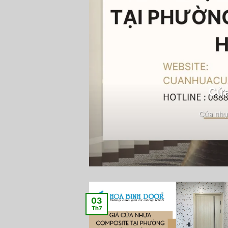
Cửa
Cửa nhự
03
Th7