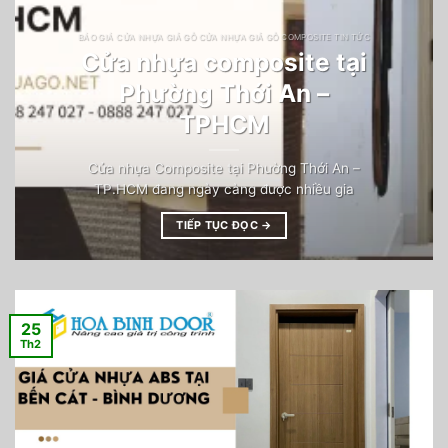
BÁO GIÁ CỬA NHỰA GIẢ GỖ CỬA NHỰA GIẢ GỖ COMPOSITE TIN TỨC
Cửa nhựa composite tại
Phường Thới An –
TPHCM
Cửa nhựa Composite tại Phường Thới An –
TP.HCM đang ngày càng được nhiều gia
TIẾP TỤC ĐỌC
→
25
Th2