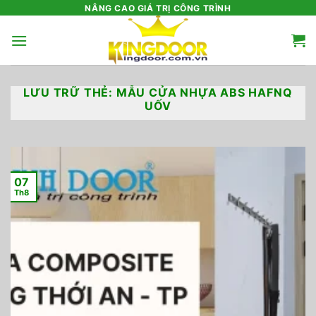
Bỏ
NÂNG CAO GIÁ TRỊ CÔNG TRÌNH
qua
nội
dung
LƯU TRỮ THẺ:
MẪU CỬA NHỰA ABS HAFNQ
UỐV
07
Th8