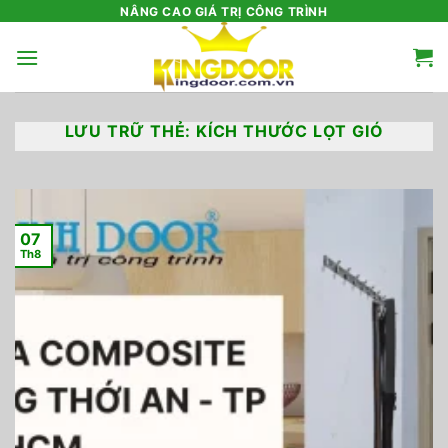
Bỏ
NÂNG CAO GIÁ TRỊ CÔNG TRÌNH
qua
nội
dung
LƯU TRỮ THẺ:
KÍCH THƯỚC LỌT GIÓ
07
Th8