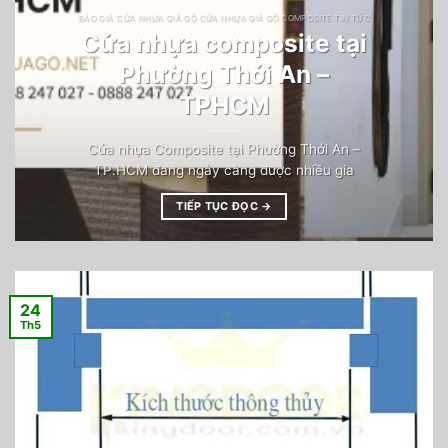
BÁO GIÁ CỬA NHỰA GIẢ GỖ CỬA NHỰA GIẢ GỖ COMPOSITE TIN TỨC
Cửa nhựa composite tại
Phường Thới An –
TPHCM
Cửa nhựa Composite tại Phường Thới An –
TP.HCM đang ngày càng được nhiều gia
TIẾP TỤC ĐỌC
→
24
Th5