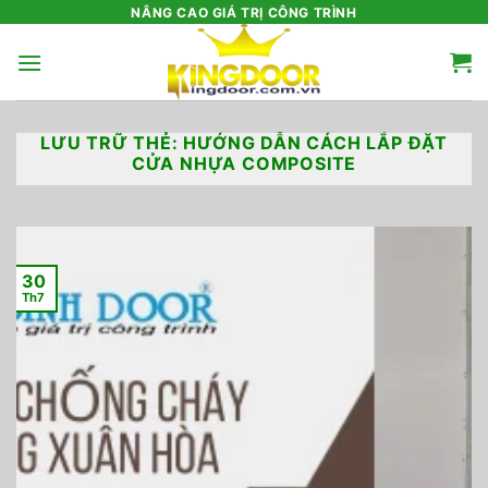
Bỏ
NÂNG CAO GIÁ TRỊ CÔNG TRÌNH
qua
nội
dung
LƯU TRỮ THẺ:
HƯỚNG DẪN CÁCH LẮP ĐẶT
CỬA NHỰA COMPOSITE
30
Th7