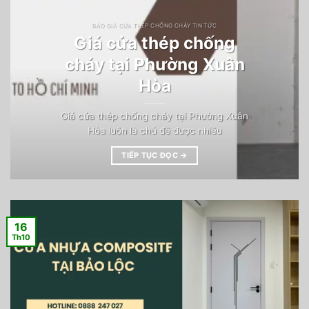
BÁO GIÁ CỬA THÉP CHỐNG CHÁY TIN TỨC
Giá cửa thép chống
cháy tại Phường Xuân
Hòa
Giá cửa thép chống cháy tại Phường Xuân
Hòa luôn là chủ đề được nhiều
TIẾP TỤC ĐỌC
→
16
Th10