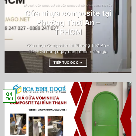
BÁO GIÁ CỬA NHỰA GIẢ GỖ CỬA NHỰA GIẢ GỖ COMPOSITE TIN TỨC
Cửa nhựa composite tại
Phường Thới An –
TPHCM
Cửa nhựa Composite tại Phường Thới An –
TP.HCM đang ngày càng được nhiều gia
TIẾP TỤC ĐỌC
→
04
Th11