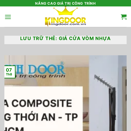
Bỏ
NÂNG CAO GIÁ TRỊ CÔNG TRÌNH
qua
nội
dung
LƯU TRỮ THẺ:
GIÁ CỬA VÒM NHỰA
07
Th8