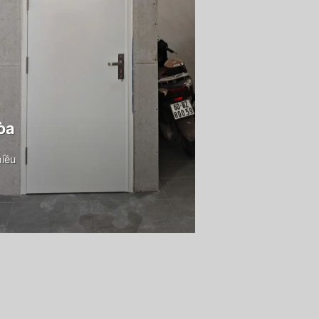
òa
hiều