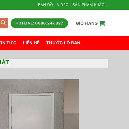
BẢN ĐỒ
VIDEO
SẢN PHẨM KHÁC
GIỎ HÀNG
HOTLINE: 0888.247.027
TIN TỨC
LIÊN HỆ
THƯỚC LỖ BAN
HẤT