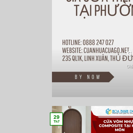
G
Giá
29
Th7