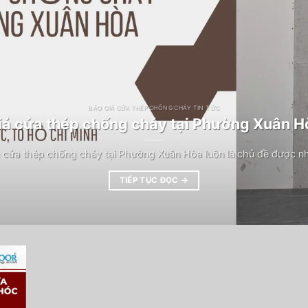
BÁO GIÁ CỬA THÉP CHỐNG CHÁY TIN TỨC
iá cửa thép chống cháy tại Phường Xuân H
 cửa thép chống cháy tại Phường Xuân Hòa luôn là chủ đề được n
TIẾP TỤC ĐỌC
→