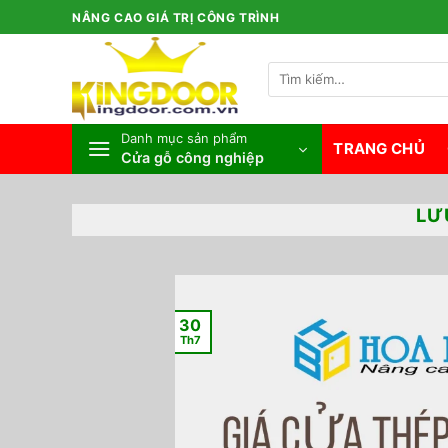
Bỏ
NÂNG CAO GIÁ TRỊ CÔNG TRÌNH
qua
nội
Tìm
dung
kiếm:
Danh mục sản phẩm
TRANG CHỦ
Cửa gỗ công nghiệp
LƯ
30
Th7