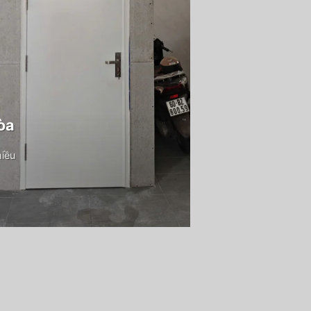
òa
hiều