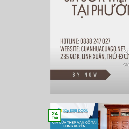
G
Giá
24
Th9