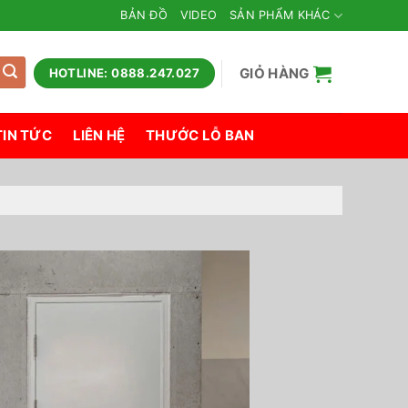
BẢN ĐỒ
VIDEO
SẢN PHẨM KHÁC
GIỎ HÀNG
HOTLINE: 0888.247.027
TIN TỨC
LIÊN HỆ
THƯỚC LỖ BAN
H