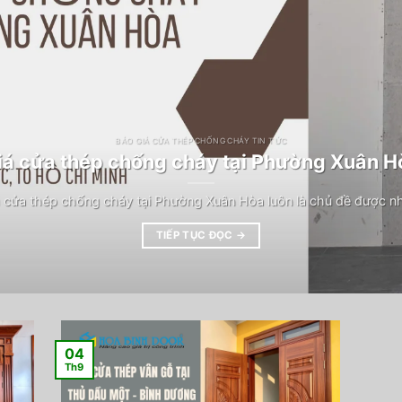
BÁO GIÁ CỬA THÉP CHỐNG CHÁY TIN TỨC
iá cửa thép chống cháy tại Phường Xuân H
 cửa thép chống cháy tại Phường Xuân Hòa luôn là chủ đề được n
TIẾP TỤC ĐỌC
→
04
Th9