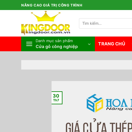
Bỏ
NÂNG CAO GIÁ TRỊ CÔNG TRÌNH
qua
nội
Tìm
dung
kiếm:
Danh mục sản phẩm
TRANG CHỦ
Cửa gỗ công nghiệp
30
Th7