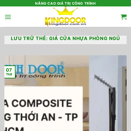
Bỏ
NÂNG CAO GIÁ TRỊ CÔNG TRÌNH
qua
nội
dung
LƯU TRỮ THẺ:
GIÁ CỬA NHỰA PHÒNG NGỦ
07
Th8