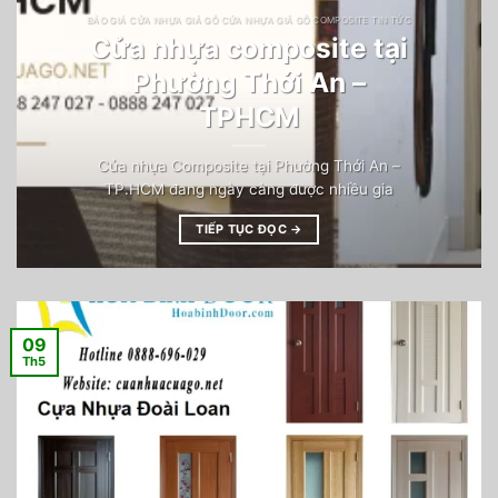
BÁO GIÁ CỬA NHỰA GIẢ GỖ CỬA NHỰA GIẢ GỖ COMPOSITE TIN TỨC
Cửa nhựa composite tại
Phường Thới An –
TPHCM
Cửa nhựa Composite tại Phường Thới An –
TP.HCM đang ngày càng được nhiều gia
TIẾP TỤC ĐỌC
→
09
Th5