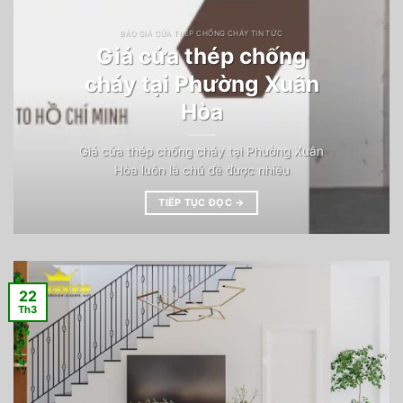
BÁO GIÁ CỬA THÉP CHỐNG CHÁY TIN TỨC
Giá cửa thép chống
cháy tại Phường Xuân
Hòa
Giá cửa thép chống cháy tại Phường Xuân
Hòa luôn là chủ đề được nhiều
TIẾP TỤC ĐỌC
→
22
Th3