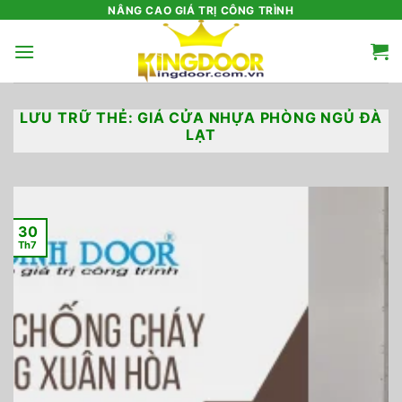
Bỏ
NÂNG CAO GIÁ TRỊ CÔNG TRÌNH
qua
nội
dung
LƯU TRỮ THẺ:
GIÁ CỬA NHỰA PHÒNG NGỦ ĐÀ
LẠT
30
Th7