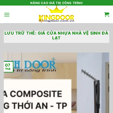
Bỏ
NÂNG CAO GIÁ TRỊ CÔNG TRÌNH
qua
nội
dung
LƯU TRỮ THẺ:
GIÁ CỬA NHỰA NHÀ VỆ SINH ĐÀ
LẠT
07
Th8