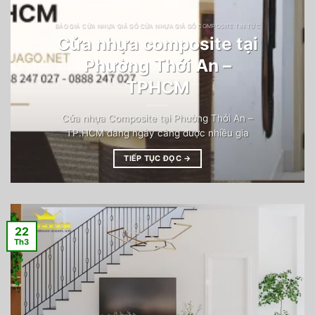
BÁO GIÁ CỬA NHỰA GIẢ GỖ CỬA NHỰA GIẢ GỖ COMPOSITE TIN TỨC
Cửa nhựa composite tại
Phường Thới An –
TPHCM
Cửa nhựa Composite tại Phường Thới An –
TP.HCM đang ngày càng được nhiều gia
TIẾP TỤC ĐỌC
→
22
Th3