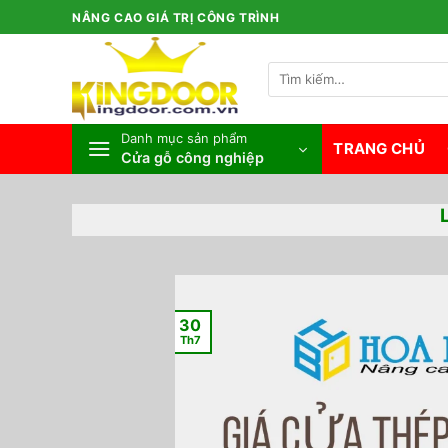
Bỏ
NÂNG CAO GIÁ TRỊ CÔNG TRÌNH
qua
nội
Tìm
dung
kiếm:
Danh mục sản phẩm
TRANG CHỦ
Cửa gỗ công nghiệp
30
Th7