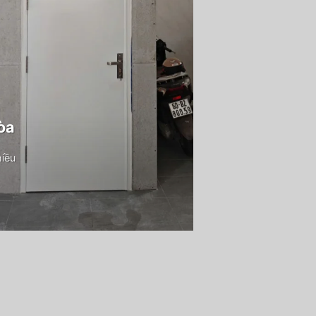
òa
hiều