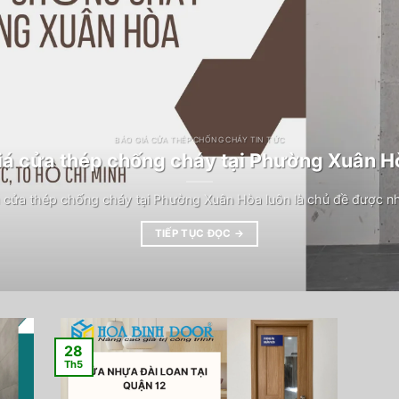
BÁO GIÁ CỬA THÉP CHỐNG CHÁY TIN TỨC
iá cửa thép chống cháy tại Phường Xuân H
 cửa thép chống cháy tại Phường Xuân Hòa luôn là chủ đề được n
TIẾP TỤC ĐỌC
→
28
Th5