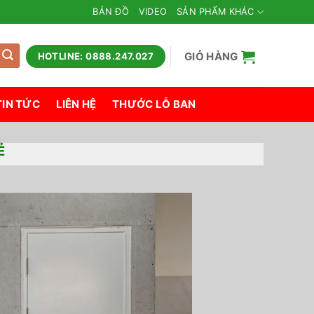
BẢN ĐỒ
VIDEO
SẢN PHẨM KHÁC
GIỎ HÀNG
HOTLINE: 0888.247.027
TIN TỨC
LIÊN HỆ
THƯỚC LỖ BAN
Ẻ