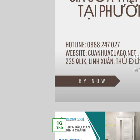
G
Giá
16
Th9