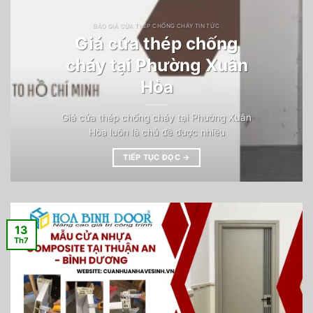
BÁO GIÁ CỬA THÉP CHỐNG CHÁY TIN TỨC
Giá cửa thép chống
cháy tại Phường Xuân
Hòa
Giá cửa thép chống cháy tại Phường Xuân
Hòa luôn là chủ đề được nhiều
TIẾP TỤC ĐỌC
→
13
Th7