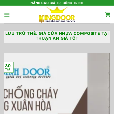
Bỏ
NÂNG CAO GIÁ TRỊ CÔNG TRÌNH
qua
nội
dung
LƯU TRỮ THẺ:
GIÁ CỬA NHỰA COMPOSITE TẠI
THUẬN AN GIÁ TỐT
30
Th7