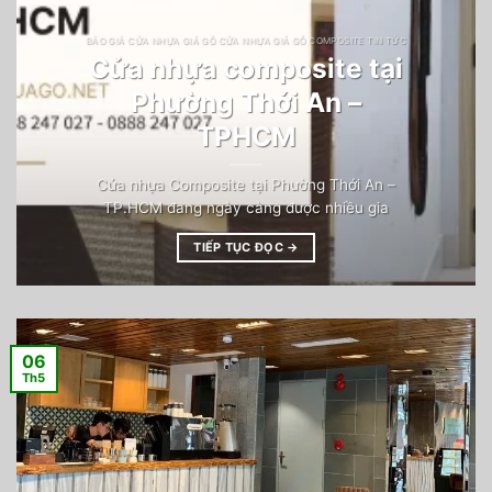
BÁO GIÁ CỬA NHỰA GIẢ GỖ CỬA NHỰA GIẢ GỖ COMPOSITE TIN TỨC
Cửa nhựa composite tại
Phường Thới An –
TPHCM
Cửa nhựa Composite tại Phường Thới An –
TP.HCM đang ngày càng được nhiều gia
TIẾP TỤC ĐỌC
→
06
Th5