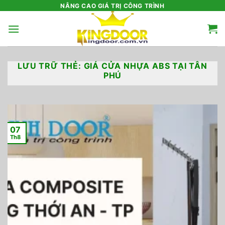
Bỏ
NÂNG CAO GIÁ TRỊ CÔNG TRÌNH
qua
nội
dung
LƯU TRỮ THẺ:
GIÁ CỬA NHỰA ABS TẠI TÂN
PHÚ
07
Th8