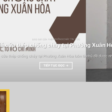
BÁO GIÁ CỬA THÉP CHỐNG CHÁY TIN TỨC
iá cửa thép chống cháy tại Phường Xuân H
 cửa thép chống cháy tại Phường Xuân Hòa luôn là chủ đề được n
TIẾP TỤC ĐỌC
→