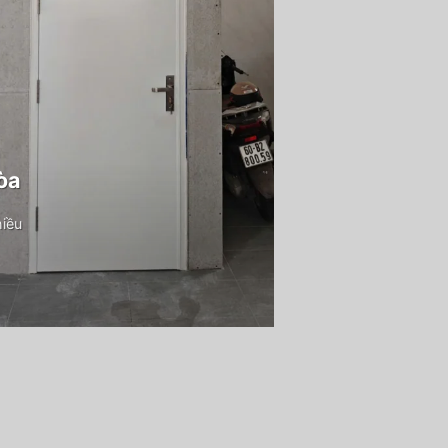
òa
hiều