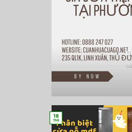
G
Giá
18
Th5