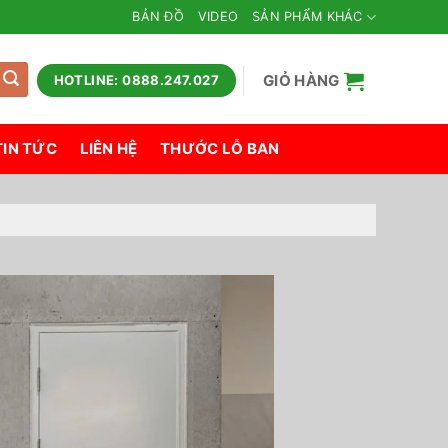
BẢN ĐỒ
VIDEO
SẢN PHẨM KHÁC
GIỎ HÀNG
HOTLINE: 0888.247.027
TIN TỨC
LIÊN HỆ
THƯỚC LỖ BAN