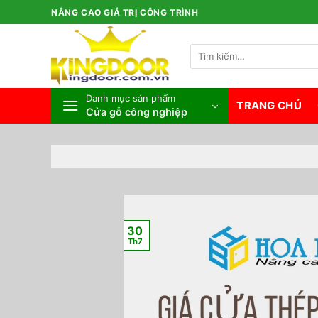
Bỏ
NÂNG CAO GIÁ TRỊ CÔNG TRÌNH
qua
nội
Tìm
dung
kiếm:
Danh mục sản phẩm
TRANG CHỦ
Cửa gỗ công nghiệp
30
Th7